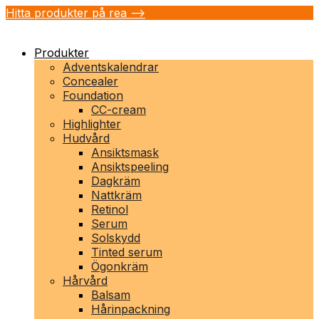
Hitta produkter på rea -->
Produkter
Adventskalendrar
Concealer
Foundation
CC-cream
Highlighter
Hudvård
Ansiktsmask
Ansiktspeeling
Dagkräm
Nattkräm
Retinol
Serum
Solskydd
Tinted serum
Ögonkräm
Hårvård
Balsam
Hårinpackning