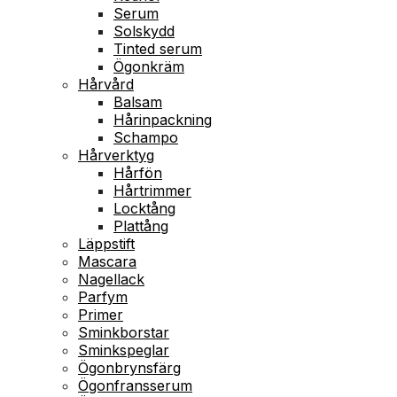
Serum
Solskydd
Tinted serum
Ögonkräm
Hårvård
Balsam
Hårinpackning
Schampo
Hårverktyg
Hårfön
Hårtrimmer
Locktång
Plattång
Läppstift
Mascara
Nagellack
Parfym
Primer
Sminkborstar
Sminkspeglar
Ögonbrynsfärg
Ögonfransserum