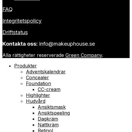
FAQ
Integritetspolicy
Driftstatus
Kontakta oss:
info@makeuphouse.se
Alla rättigheter reserverade
Green Company
.
Produkter
Adventskalendrar
Concealer
Foundation
CC-cream
Highlighter
Hudvård
Ansiktsmask
Ansiktspeeling
Dagkräm
Nattkräm
Retinol