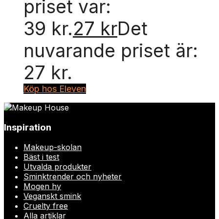
priset var:
39 kr.
27
kr
Det
nuvarande priset är:
27 kr.
Köp hos Eleven
Inspiration
Makeup-skolan
Bäst i test
Utvalda produkter
Sminktrender och nyheter
Mogen hy
Veganskt smink
Cruelty free
Alla artiklar