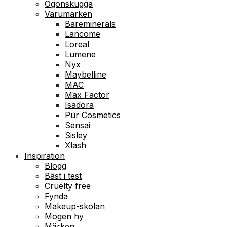
Ögonskugga
Varumärken
Bareminerals
Lancome
Loreal
Lumene
Nyx
Maybelline
MAC
Max Factor
Isadora
Pür Cosmetics
Sensai
Sisley
Xlash
Inspiration
Blogg
Bäst i test
Cruelty free
Fynda
Makeup-skolan
Mogen hy
Märken