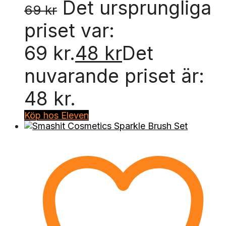
Det ursprungliga
69
kr
priset var:
69 kr.
48
kr
Det
nuvarande priset är:
48 kr.
Köp hos Eleven