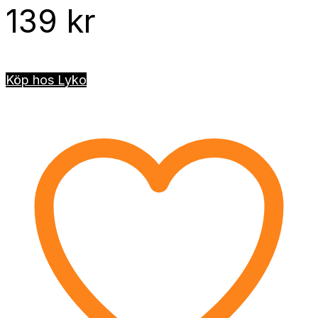
139
kr
Köp hos Lyko