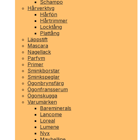
Schampo
Hårverktyg
Hårfön
Hårtrimmer
Locktång
Plattång
Läppstift
Mascara
Nagellack
Parfym
Primer
Sminkborstar
Sminkspeglar
Ögonbrynsfärg
Ögonfransserum
Ögonskugga
Varumärken
Bareminerals
Lancome
Loreal
Lumene
Nyx
Maybelline