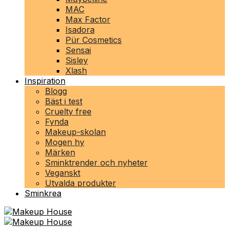
MAC
Max Factor
Isadora
Pür Cosmetics
Sensai
Sisley
Xlash
Inspiration
Blogg
Bäst i test
Cruelty free
Fynda
Makeup-skolan
Mogen hy
Märken
Sminktrender och nyheter
Veganskt
Utvalda produkter
Sminkrea