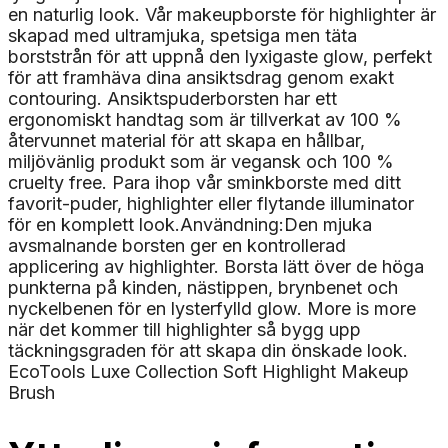
en naturlig look. Vår makeupborste för highlighter är
skapad med ultramjuka, spetsiga men täta
borststrån för att uppnå den lyxigaste glow, perfekt
för att framhäva dina ansiktsdrag genom exakt
contouring. Ansiktspuderborsten har ett
ergonomiskt handtag som är tillverkat av 100 %
återvunnet material för att skapa en hållbar,
miljövänlig produkt som är vegansk och 100 %
cruelty free. Para ihop vår sminkborste med ditt
favorit-puder, highlighter eller flytande illuminator
för en komplett look.Användning:Den mjuka
avsmalnande borsten ger en kontrollerad
applicering av highlighter. Borsta lätt över de höga
punkterna på kinden, nästippen, brynbenet och
nyckelbenen för en lysterfylld glow. More is more
när det kommer till highlighter så bygg upp
täckningsgraden för att skapa din önskade look.
EcoTools Luxe Collection Soft Highlight Makeup
Brush