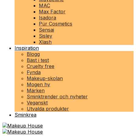
MAC
Max Factor
Isadora
Pür Cosmetics
Sensai
Sisley
Xlash
Inspiration
Blogg
Bäst i test
Cruelty free
Fynda
Makeup-skolan
Mogen hy
Märken
Sminktrender och nyheter
Veganskt
Utvalda produkter
Sminkrea