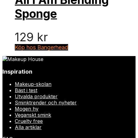
Sponge
129
kr
Köp hos Bangerhead
Inspiration
Makeup-skolan
Bäst i test
Utvalda produkter
Sminktrender och nyheter
Mogen hy
Veganskt smink
Cruelty free
Alla artiklar