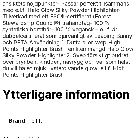
ansiktets höjdpunkter- Passar perfekt tillsammans
med e.l.f. Halo Glow Silky Powder Highlighter-
Tillverkad med ett FSC®-certifierat (Forest
Stewardship Council®) trähandtag- 100 %
syntetiska borsthår- 100 % vegansk – e.l.f. är
dubbelcertifierat som djurvänligt av Leaping Bunny
och PETA.Användning:1. Dutta eller svep High
Points Highlighter Brush i en liten mängd Halo Glow
Silky Powder Highlighter.2. Svep försiktigt pudret
över brynben, kindben, näsrygg och var som helst
du vill ha en mjuk, lystergivande glow. e.l.f. High
Points Highlighter Brush
Ytterligare information
Brand
e.l.f.