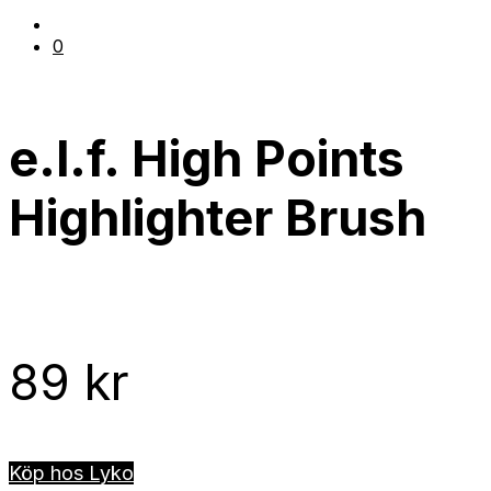
0
e.l.f. High Points
Highlighter Brush
89
kr
Köp hos Lyko