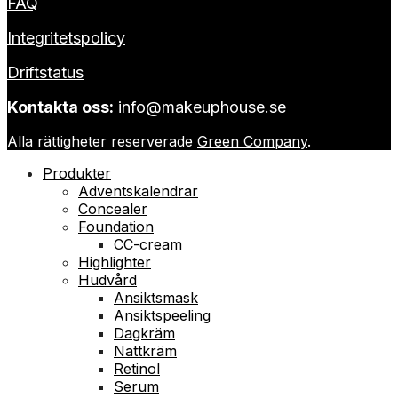
FAQ
Integritetspolicy
Driftstatus
Kontakta oss:
info@makeuphouse.se
Alla rättigheter reserverade
Green Company
.
Produkter
Adventskalendrar
Concealer
Foundation
CC-cream
Highlighter
Hudvård
Ansiktsmask
Ansiktspeeling
Dagkräm
Nattkräm
Retinol
Serum