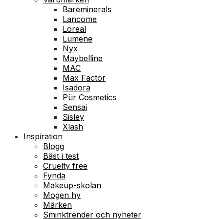
Bareminerals
Lancome
Loreal
Lumene
Nyx
Maybelline
MAC
Max Factor
Isadora
Pür Cosmetics
Sensai
Sisley
Xlash
Inspiration
Blogg
Bäst i test
Cruelty free
Fynda
Makeup-skolan
Mogen hy
Märken
Sminktrender och nyheter