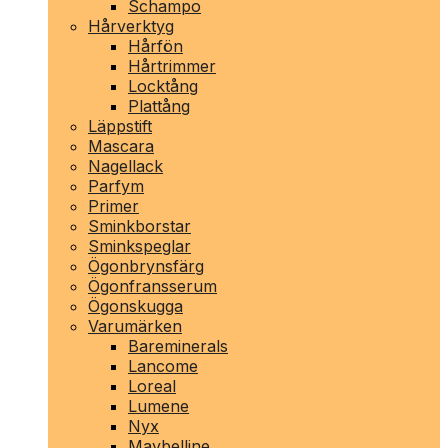
Schampo
Hårverktyg
Hårfön
Hårtrimmer
Locktång
Plattång
Läppstift
Mascara
Nagellack
Parfym
Primer
Sminkborstar
Sminkspeglar
Ögonbrynsfärg
Ögonfransserum
Ögonskugga
Varumärken
Bareminerals
Lancome
Loreal
Lumene
Nyx
Maybelline