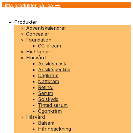
Hitta produkter på rea -->
Produkter
Adventskalendrar
Concealer
Foundation
CC-cream
Highlighter
Hudvård
Ansiktsmask
Ansiktspeeling
Dagkräm
Nattkräm
Retinol
Serum
Solskydd
Tinted serum
Ögonkräm
Hårvård
Balsam
Hårinpackning