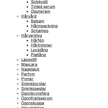
Solskydd
Tinted serum
Ögonkräm
Hårvård
Balsam
Hårinpackning
Schampo
Hårverktyg
Hårfön
Hårtrimmer
Locktång
Plattång
Läppstift
Mascara
Nagellack
Parfym
Primer
Sminkborstar
Sminkspeglar
Ögonbrynsfärg
Ögonfransserum
Ögonskugga
Varumärken