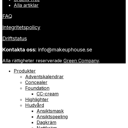
Alla artiklar
FAQ
Integritetspolicy
Driftstatus
Kontakta oss:
info@makeuphouse.se
Alla rättigheter reserverade
Green Company
.
Produkter
Adventskalendrar
Concealer
Foundation
CC-cream
Highlighter
Hudvård
Ansiktsmask
Ansiktspeeling
Dagkräm
Nattkräm