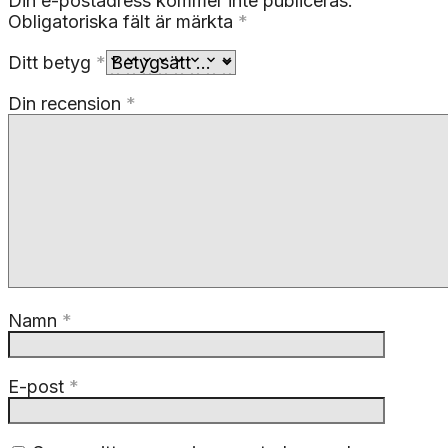
Din e-postadress kommer inte publiceras.
Obligatoriska fält är märkta
*
Ditt betyg
*
Din recension
*
Namn
*
E-post
*