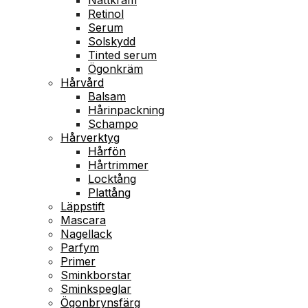
Retinol
Serum
Solskydd
Tinted serum
Ögonkräm
Hårvård
Balsam
Hårinpackning
Schampo
Hårverktyg
Hårfön
Hårtrimmer
Locktång
Plattång
Läppstift
Mascara
Nagellack
Parfym
Primer
Sminkborstar
Sminkspeglar
Ögonbrynsfärg