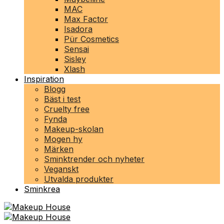
MAC
Max Factor
Isadora
Pür Cosmetics
Sensai
Sisley
Xlash
Inspiration
Blogg
Bäst i test
Cruelty free
Fynda
Makeup-skolan
Mogen hy
Märken
Sminktrender och nyheter
Veganskt
Utvalda produkter
Sminkrea