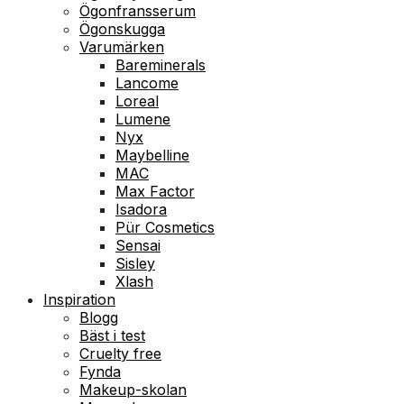
Ögonfransserum
Ögonskugga
Varumärken
Bareminerals
Lancome
Loreal
Lumene
Nyx
Maybelline
MAC
Max Factor
Isadora
Pür Cosmetics
Sensai
Sisley
Xlash
Inspiration
Blogg
Bäst i test
Cruelty free
Fynda
Makeup-skolan