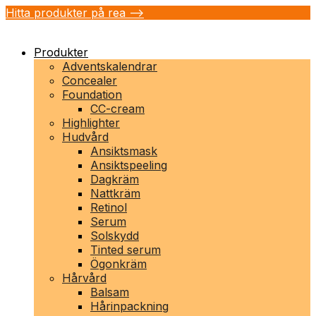
Hitta produkter på rea -->
Produkter
Adventskalendrar
Concealer
Foundation
CC-cream
Highlighter
Hudvård
Ansiktsmask
Ansiktspeeling
Dagkräm
Nattkräm
Retinol
Serum
Solskydd
Tinted serum
Ögonkräm
Hårvård
Balsam
Hårinpackning