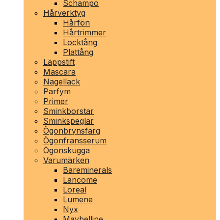
Schampo
Hårverktyg
Hårfön
Hårtrimmer
Locktång
Plattång
Läppstift
Mascara
Nagellack
Parfym
Primer
Sminkborstar
Sminkspeglar
Ögonbrynsfärg
Ögonfransserum
Ögonskugga
Varumärken
Bareminerals
Lancome
Loreal
Lumene
Nyx
Maybelline