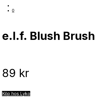
0
e.l.f. Blush Brush
89
kr
Köp hos Lyko