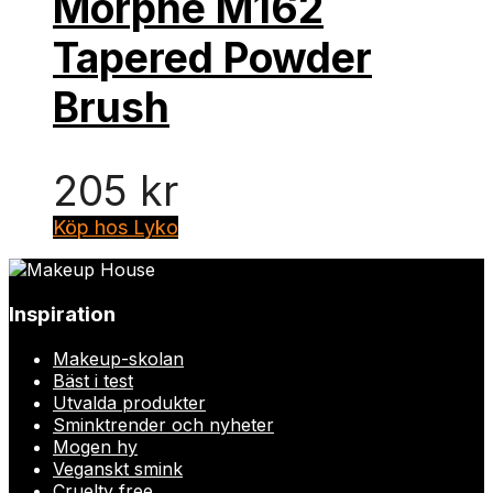
Morphe M162
Tapered Powder
Brush
205
kr
Köp hos Lyko
Inspiration
Makeup-skolan
Bäst i test
Utvalda produkter
Sminktrender och nyheter
Mogen hy
Veganskt smink
Cruelty free