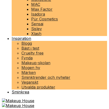
MAC
Max Factor
Isadora
Pür Cosmetics
Sensai
Sisley
Xlash
Inspiration
Blogg
Bäst i test
Cruelty free
Fynda
Makeup-skolan
Mogen hy
Märken
Sminktrender och nyheter
Veganskt
Utvalda produkter
Sminkrea