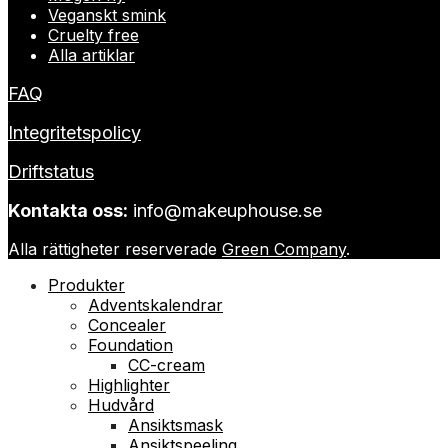
Veganskt smink
Cruelty free
Alla artiklar
FAQ
Integritetspolicy
Driftstatus
Kontakta oss:
info@makeuphouse.se
Alla rättigheter reserverade
Green Company
.
Produkter
Adventskalendrar
Concealer
Foundation
CC-cream
Highlighter
Hudvård
Ansiktsmask
Ansiktspeeling