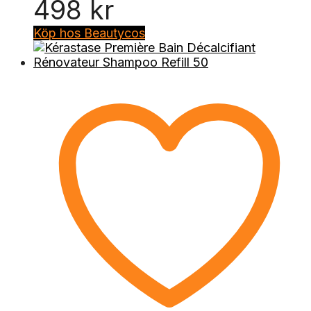
498
kr
Köp hos Beautycos