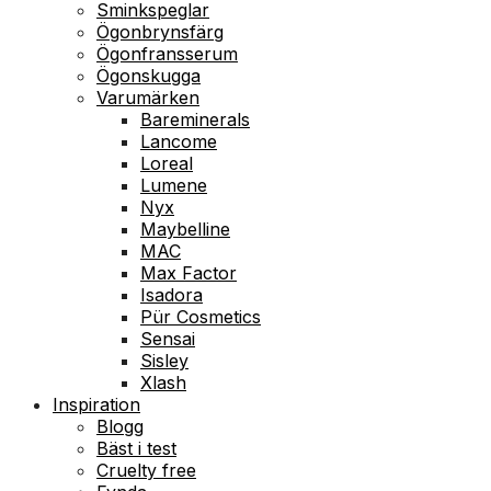
Sminkspeglar
Ögonbrynsfärg
Ögonfransserum
Ögonskugga
Varumärken
Bareminerals
Lancome
Loreal
Lumene
Nyx
Maybelline
MAC
Max Factor
Isadora
Pür Cosmetics
Sensai
Sisley
Xlash
Inspiration
Blogg
Bäst i test
Cruelty free