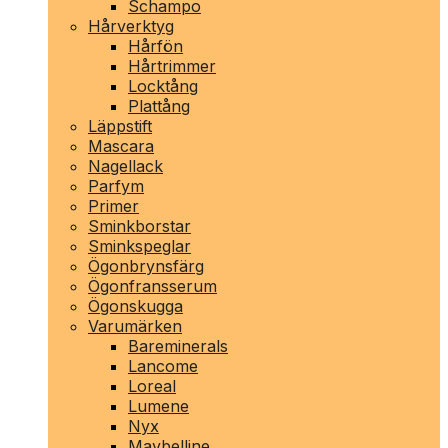
Schampo
Hårverktyg
Hårfön
Hårtrimmer
Locktång
Plattång
Läppstift
Mascara
Nagellack
Parfym
Primer
Sminkborstar
Sminkspeglar
Ögonbrynsfärg
Ögonfransserum
Ögonskugga
Varumärken
Bareminerals
Lancome
Loreal
Lumene
Nyx
Maybelline