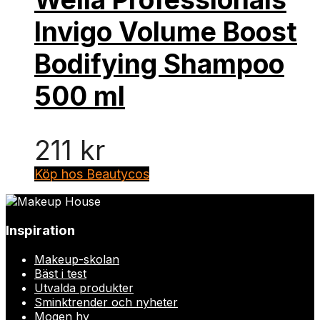
Invigo Volume Boost
Bodifying Shampoo
500 ml
211
kr
Köp hos Beautycos
Inspiration
Makeup-skolan
Bäst i test
Utvalda produkter
Sminktrender och nyheter
Mogen hy