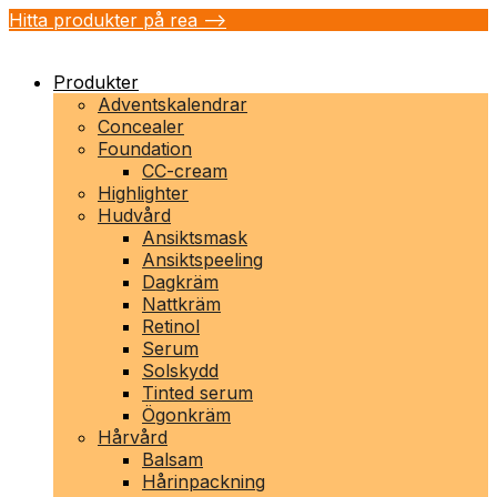
Hitta produkter på rea -->
Produkter
Adventskalendrar
Concealer
Foundation
CC-cream
Highlighter
Hudvård
Ansiktsmask
Ansiktspeeling
Dagkräm
Nattkräm
Retinol
Serum
Solskydd
Tinted serum
Ögonkräm
Hårvård
Balsam
Hårinpackning