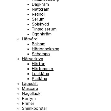
Dagkräm
Nattkräm
Retinol
Serum
Solskydd
Tinted serum
Ögonkräm
Hårvård
Balsam
Hårinpackning
Schampo
Hårverktyg
Hårfön
Hårtrimmer
Locktång
Plattång
Läppstift
Mascara
Nagellack
Parfym
Primer
Sminkborstar