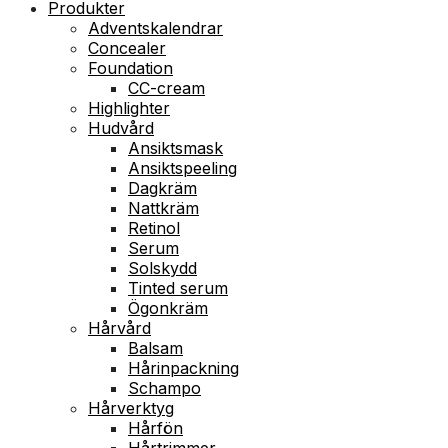
Produkter
Adventskalendrar
Concealer
Foundation
CC-cream
Highlighter
Hudvård
Ansiktsmask
Ansiktspeeling
Dagkräm
Nattkräm
Retinol
Serum
Solskydd
Tinted serum
Ögonkräm
Hårvård
Balsam
Hårinpackning
Schampo
Hårverktyg
Hårfön
Hårtrimmer