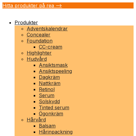
Hitta produkter på rea -->
Produkter
Adventskalendrar
Concealer
Foundation
CC-cream
Highlighter
Hudvård
Ansiktsmask
Ansiktspeeling
Dagkräm
Nattkräm
Retinol
Serum
Solskydd
Tinted serum
Ögonkräm
Hårvård
Balsam
Hårinpackning