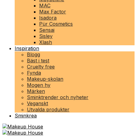
MAC
Max Factor
Isadora
Pür Cosmetics
Sensai
Sisley
Xlash
Inspiration
Blogg
Bäst i test
Cruelty free
Fynda
Makeup-skolan
Mogen hy
Märken
Sminktrender och nyheter
Veganskt
Utvalda produkter
Sminkrea