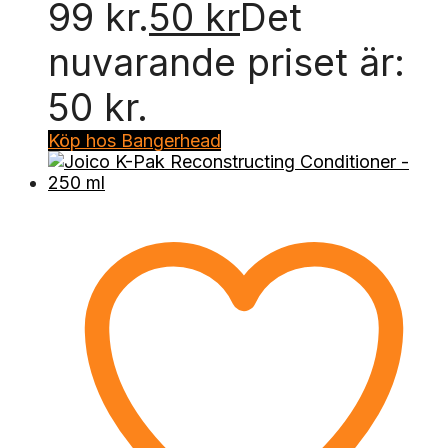
99 kr.
50
kr
Det
nuvarande priset är:
50 kr.
Köp hos Bangerhead