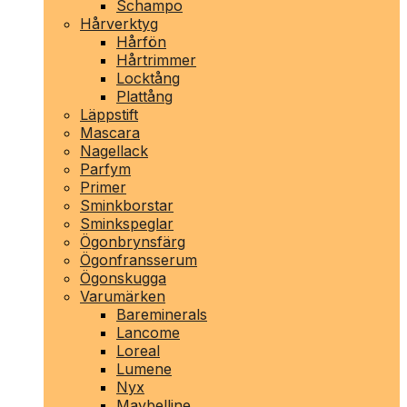
Schampo
Hårverktyg
Hårfön
Hårtrimmer
Locktång
Plattång
Läppstift
Mascara
Nagellack
Parfym
Primer
Sminkborstar
Sminkspeglar
Ögonbrynsfärg
Ögonfransserum
Ögonskugga
Varumärken
Bareminerals
Lancome
Loreal
Lumene
Nyx
Maybelline