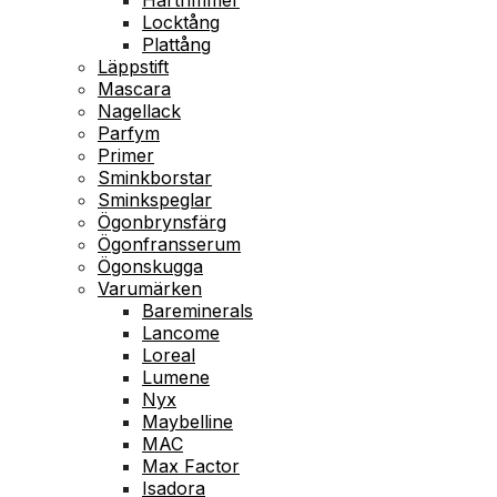
Locktång
Plattång
Läppstift
Mascara
Nagellack
Parfym
Primer
Sminkborstar
Sminkspeglar
Ögonbrynsfärg
Ögonfransserum
Ögonskugga
Varumärken
Bareminerals
Lancome
Loreal
Lumene
Nyx
Maybelline
MAC
Max Factor
Isadora