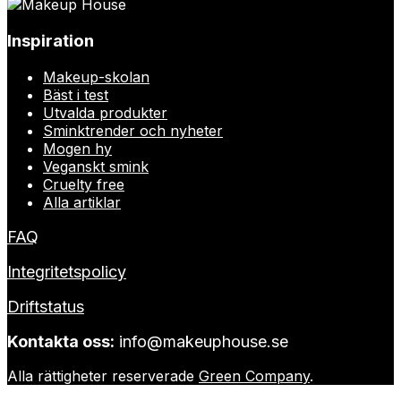
Inspiration
Makeup-skolan
Bäst i test
Utvalda produkter
Sminktrender och nyheter
Mogen hy
Veganskt smink
Cruelty free
Alla artiklar
FAQ
Integritetspolicy
Driftstatus
Kontakta oss:
info@makeuphouse.se
Alla rättigheter reserverade
Green Company
.