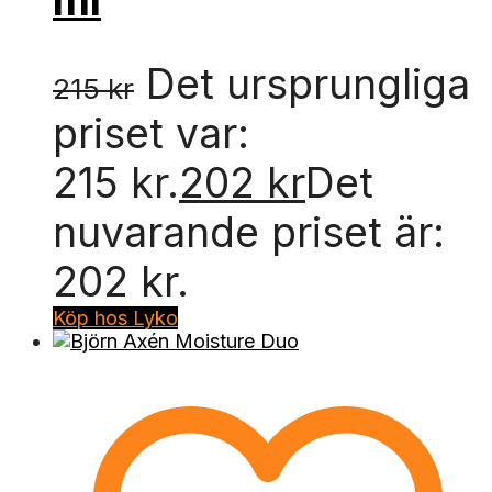
ml
Det ursprungliga
215
kr
priset var:
215 kr.
202
kr
Det
nuvarande priset är:
202 kr.
Köp hos Lyko