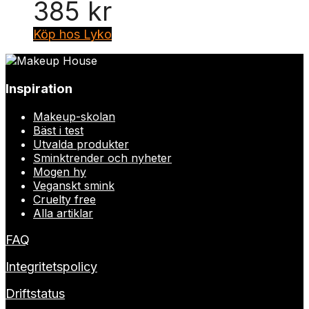
385
kr
Köp hos Lyko
Inspiration
Makeup-skolan
Bäst i test
Utvalda produkter
Sminktrender och nyheter
Mogen hy
Veganskt smink
Cruelty free
Alla artiklar
FAQ
Integritetspolicy
Driftstatus