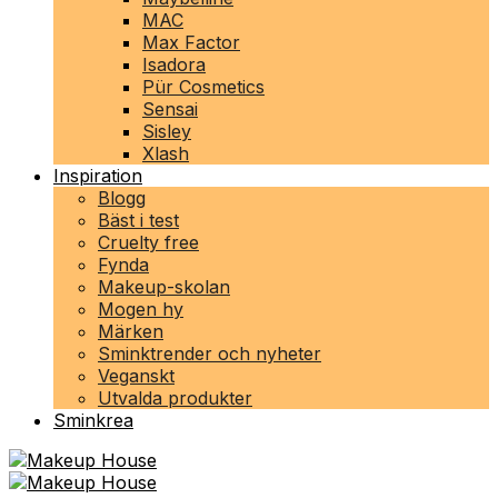
MAC
Max Factor
Isadora
Pür Cosmetics
Sensai
Sisley
Xlash
Inspiration
Blogg
Bäst i test
Cruelty free
Fynda
Makeup-skolan
Mogen hy
Märken
Sminktrender och nyheter
Veganskt
Utvalda produkter
Sminkrea