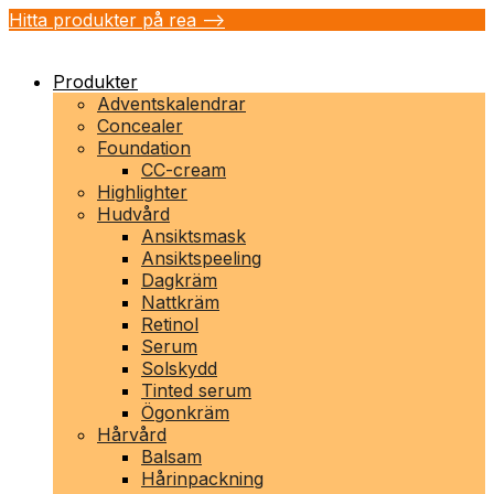
Hitta produkter på rea -->
Produkter
Adventskalendrar
Concealer
Foundation
CC-cream
Highlighter
Hudvård
Ansiktsmask
Ansiktspeeling
Dagkräm
Nattkräm
Retinol
Serum
Solskydd
Tinted serum
Ögonkräm
Hårvård
Balsam
Hårinpackning