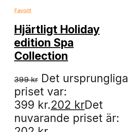
Favorit
Hjärtligt Holiday
edition Spa
Collection
Det ursprungliga
399
kr
priset var:
399 kr.
202
kr
Det
nuvarande priset är:
202 kr.