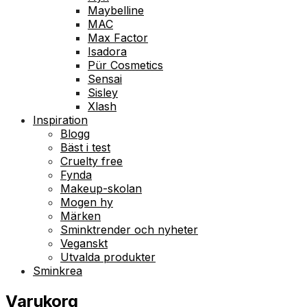
Maybelline
MAC
Max Factor
Isadora
Pür Cosmetics
Sensai
Sisley
Xlash
Inspiration
Blogg
Bäst i test
Cruelty free
Fynda
Makeup-skolan
Mogen hy
Märken
Sminktrender och nyheter
Veganskt
Utvalda produkter
Sminkrea
Varukorg