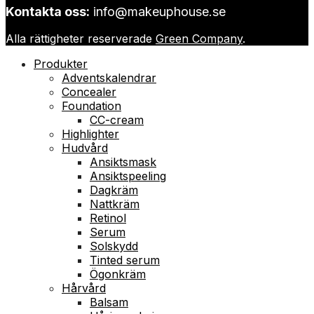
Kontakta oss:
info@makeuphouse.se
Alla rättigheter reserverade
Green Company
.
Produkter
Adventskalendrar
Concealer
Foundation
CC-cream
Highlighter
Hudvård
Ansiktsmask
Ansiktspeeling
Dagkräm
Nattkräm
Retinol
Serum
Solskydd
Tinted serum
Ögonkräm
Hårvård
Balsam