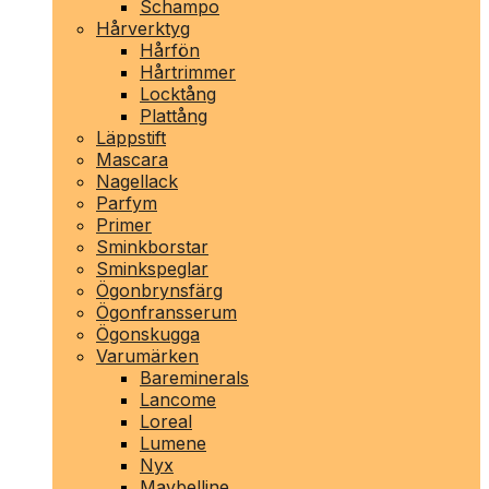
Schampo
Hårverktyg
Hårfön
Hårtrimmer
Locktång
Plattång
Läppstift
Mascara
Nagellack
Parfym
Primer
Sminkborstar
Sminkspeglar
Ögonbrynsfärg
Ögonfransserum
Ögonskugga
Varumärken
Bareminerals
Lancome
Loreal
Lumene
Nyx
Maybelline