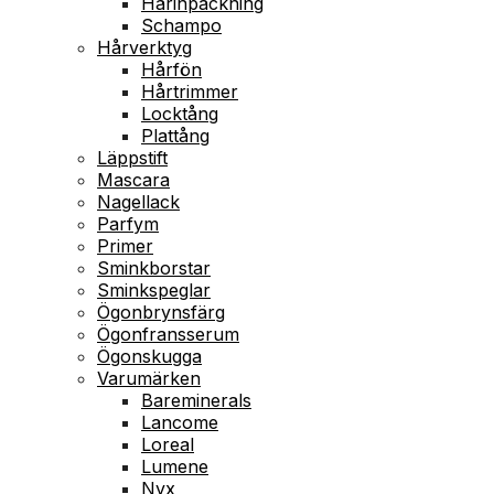
Hårinpackning
Schampo
Hårverktyg
Hårfön
Hårtrimmer
Locktång
Plattång
Läppstift
Mascara
Nagellack
Parfym
Primer
Sminkborstar
Sminkspeglar
Ögonbrynsfärg
Ögonfransserum
Ögonskugga
Varumärken
Bareminerals
Lancome
Loreal
Lumene
Nyx