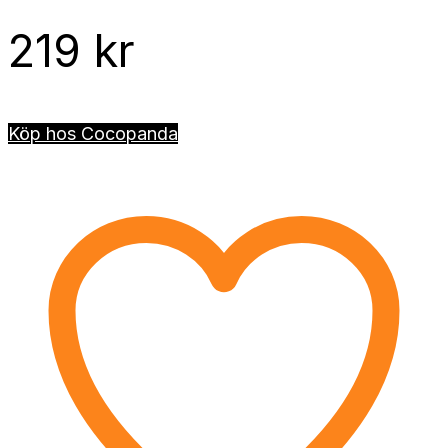
219
kr
Köp hos Cocopanda