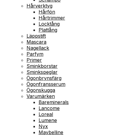
Hårverktyg
Hårfön
Hårtrimmer
Locktång
Plattång
Läppstift
Mascara
Nagellack
Parfym
Primer
Sminkborstar
Sminkspeglar
Ögonbrynsfärg
Ögonfransserum
Ögonskugga
Varumärken
Bareminerals
Lancome
Loreal
Lumene
Nyx
Maybelline