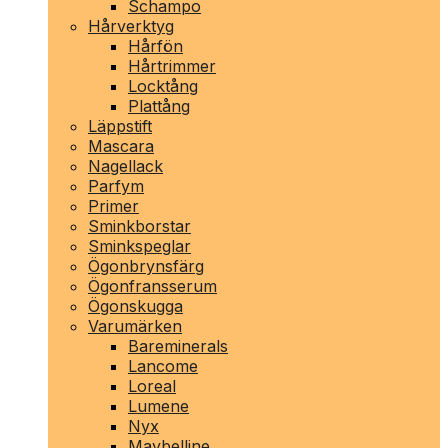
Schampo
Hårverktyg
Hårfön
Hårtrimmer
Locktång
Plattång
Läppstift
Mascara
Nagellack
Parfym
Primer
Sminkborstar
Sminkspeglar
Ögonbrynsfärg
Ögonfransserum
Ögonskugga
Varumärken
Bareminerals
Lancome
Loreal
Lumene
Nyx
Maybelline