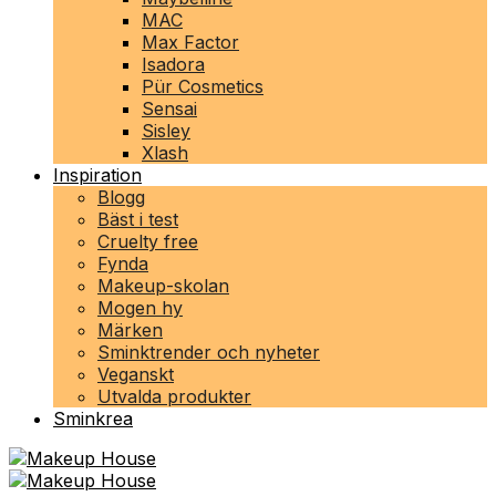
MAC
Max Factor
Isadora
Pür Cosmetics
Sensai
Sisley
Xlash
Inspiration
Blogg
Bäst i test
Cruelty free
Fynda
Makeup-skolan
Mogen hy
Märken
Sminktrender och nyheter
Veganskt
Utvalda produkter
Sminkrea