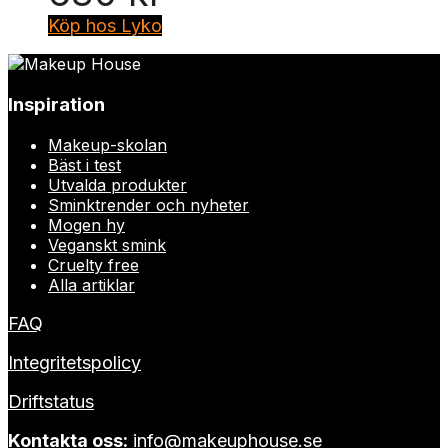
Köp hos Lyko
Inspiration
Makeup-skolan
Bäst i test
Utvalda produkter
Sminktrender och nyheter
Mogen hy
Veganskt smink
Cruelty free
Alla artiklar
FAQ
Integritetspolicy
Driftstatus
Kontakta oss:
info@makeuphouse.se