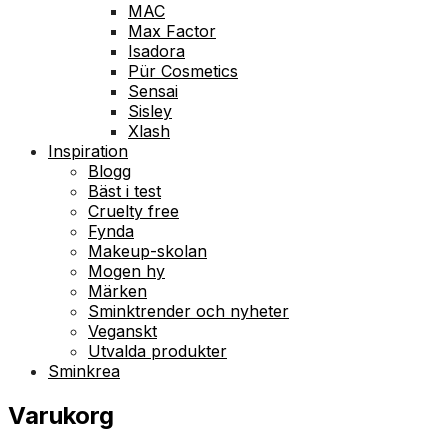
MAC
Max Factor
Isadora
Pür Cosmetics
Sensai
Sisley
Xlash
Inspiration
Blogg
Bäst i test
Cruelty free
Fynda
Makeup-skolan
Mogen hy
Märken
Sminktrender och nyheter
Veganskt
Utvalda produkter
Sminkrea
Varukorg