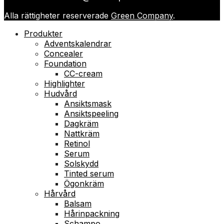
Alla rättigheter reserverade
Green Company
.
Produkter
Adventskalendrar
Concealer
Foundation
CC-cream
Highlighter
Hudvård
Ansiktsmask
Ansiktspeeling
Dagkräm
Nattkräm
Retinol
Serum
Solskydd
Tinted serum
Ögonkräm
Hårvård
Balsam
Hårinpackning
Schampo