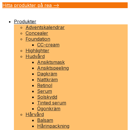
Hitta produkter på rea -->
Produkter
Adventskalendrar
Concealer
Foundation
CC-cream
Highlighter
Hudvård
Ansiktsmask
Ansiktspeeling
Dagkräm
Nattkräm
Retinol
Serum
Solskydd
Tinted serum
Ögonkräm
Hårvård
Balsam
Hårinpackning