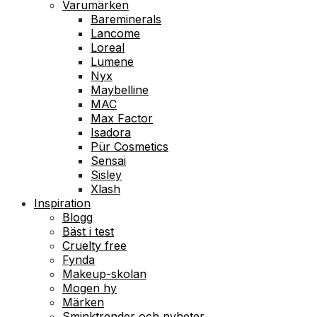
Varumärken
Bareminerals
Lancome
Loreal
Lumene
Nyx
Maybelline
MAC
Max Factor
Isadora
Pür Cosmetics
Sensai
Sisley
Xlash
Inspiration
Blogg
Bäst i test
Cruelty free
Fynda
Makeup-skolan
Mogen hy
Märken
Sminktrender och nyheter