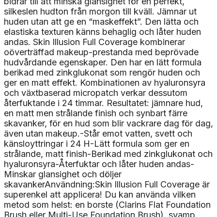
bidrar till att minska glansighet för en perfekt,
silkeslen hudton från morgon till kväll. Jämnar ut
huden utan att ge en “maskeffekt”. Den lätta och
elastiska texturen känns behaglig och låter huden
andas. Skin Illusion Full Coverage kombinerar
oöverträffad makeup-prestanda med beprövade
hudvårdande egenskaper. Den har en lätt formula
berikad med zinkglukonat som rengör huden och
ger en matt effekt. Kombinationen av hyaluronsyra
och växtbaserad micropatch verkar dessutom
återfuktande i 24 timmar. Resultatet: jämnare hud,
en matt men strålande finish och synbart färre
skavanker, för en hud som blir vackrare dag för dag,
även utan makeup.-Står emot vatten, svett och
känsloyttringar i 24 H-Lätt formula som ger en
strålande, matt finish-Berikad med zinkglukonat och
hyaluronsyra-Återfuktar och låter huden andas-
Minskar glansighet och döljer
skavankerAnvändning:Skin Illusion Full Coverage är
superenkel att applicera! Du kan använda vilken
metod som helst: en borste (Clarins Flat Foundation
Brush eller Multi-Use Foundation Brush), svamp