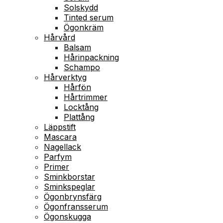
Solskydd
Tinted serum
Ögonkräm
Hårvård
Balsam
Hårinpackning
Schampo
Hårverktyg
Hårfön
Hårtrimmer
Locktång
Plattång
Läppstift
Mascara
Nagellack
Parfym
Primer
Sminkborstar
Sminkspeglar
Ögonbrynsfärg
Ögonfransserum
Ögonskugga