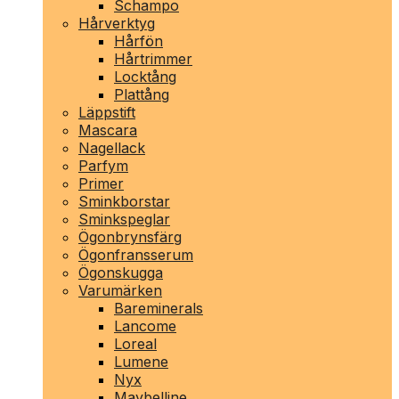
Schampo
Hårverktyg
Hårfön
Hårtrimmer
Locktång
Plattång
Läppstift
Mascara
Nagellack
Parfym
Primer
Sminkborstar
Sminkspeglar
Ögonbrynsfärg
Ögonfransserum
Ögonskugga
Varumärken
Bareminerals
Lancome
Loreal
Lumene
Nyx
Maybelline