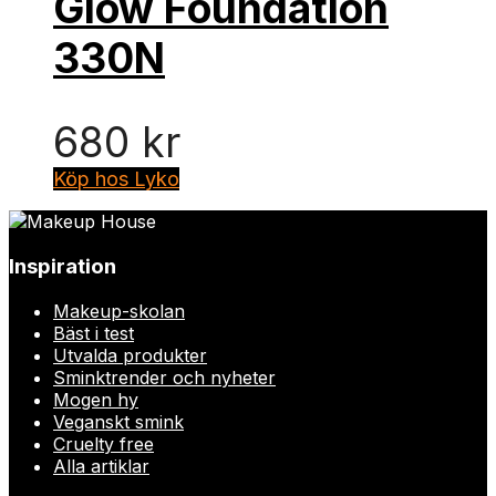
Glow Foundation
330N
680
kr
Köp hos Lyko
Inspiration
Makeup-skolan
Bäst i test
Utvalda produkter
Sminktrender och nyheter
Mogen hy
Veganskt smink
Cruelty free
Alla artiklar