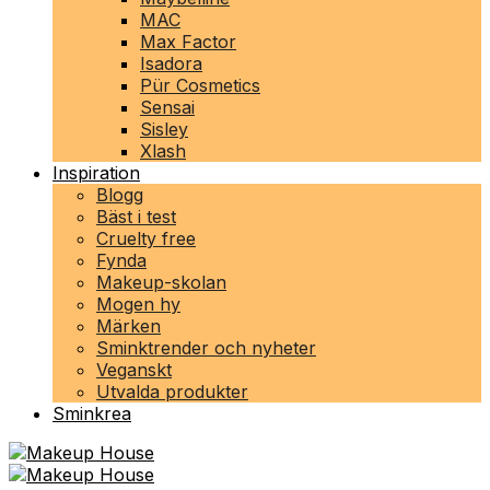
MAC
Max Factor
Isadora
Pür Cosmetics
Sensai
Sisley
Xlash
Inspiration
Blogg
Bäst i test
Cruelty free
Fynda
Makeup-skolan
Mogen hy
Märken
Sminktrender och nyheter
Veganskt
Utvalda produkter
Sminkrea