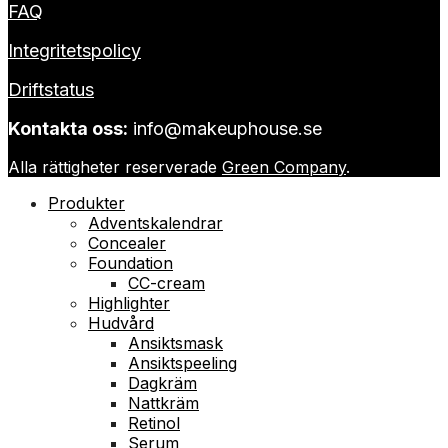
FAQ
Integritetspolicy
Driftstatus
Kontakta oss:
info@makeuphouse.se
Alla rättigheter reserverade
Green Company
.
Produkter
Adventskalendrar
Concealer
Foundation
CC-cream
Highlighter
Hudvård
Ansiktsmask
Ansiktspeeling
Dagkräm
Nattkräm
Retinol
Serum