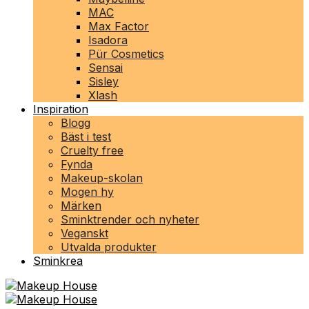
MAC
Max Factor
Isadora
Pür Cosmetics
Sensai
Sisley
Xlash
Inspiration
Blogg
Bäst i test
Cruelty free
Fynda
Makeup-skolan
Mogen hy
Märken
Sminktrender och nyheter
Veganskt
Utvalda produkter
Sminkrea