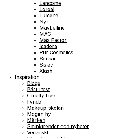
Lancome
Loreal
Lumene
Nyx
Maybelline
MAC
Max Factor
Isadora
Pür Cosmetics
Sensai
Sisley
Xlash
Inspiration
Blogg
Bäst i test
Cruelty free
Fynda
Makeup-skolan
Mogen hy
Märken
Sminktrender och nyheter
Veganskt