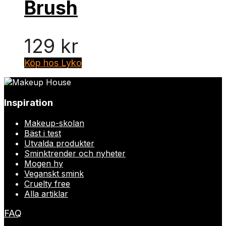
Brush
129
kr
Köp hos Lyko
Inspiration
Makeup-skolan
Bäst i test
Utvalda produkter
Sminktrender och nyheter
Mogen hy
Veganskt smink
Cruelty free
Alla artiklar
FAQ