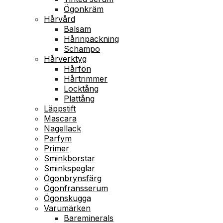
Ögonkräm
Hårvård
Balsam
Hårinpackning
Schampo
Hårverktyg
Hårfön
Hårtrimmer
Locktång
Plattång
Läppstift
Mascara
Nagellack
Parfym
Primer
Sminkborstar
Sminkspeglar
Ögonbrynsfärg
Ögonfransserum
Ögonskugga
Varumärken
Bareminerals