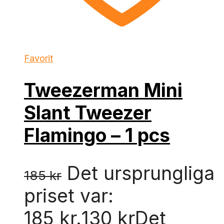
Favorit
Tweezerman Mini
Slant Tweezer
Flamingo – 1 pcs
Det ursprungliga
185
kr
priset var:
185 kr.
130
kr
Det