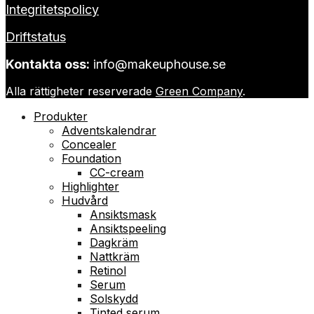
Integritetspolicy
Driftstatus
Kontakta oss:
info@makeuphouse.se
Alla rättigheter reserverade
Green Company
.
Produkter
Adventskalendrar
Concealer
Foundation
CC-cream
Highlighter
Hudvård
Ansiktsmask
Ansiktspeeling
Dagkräm
Nattkräm
Retinol
Serum
Solskydd
Tinted serum