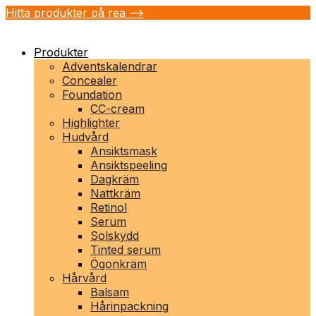
Hitta produkter på rea -->
Produkter
Adventskalendrar
Concealer
Foundation
CC-cream
Highlighter
Hudvård
Ansiktsmask
Ansiktspeeling
Dagkräm
Nattkräm
Retinol
Serum
Solskydd
Tinted serum
Ögonkräm
Hårvård
Balsam
Hårinpackning