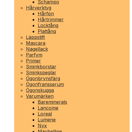
Schampo
Hårverktyg
Hårfön
Hårtrimmer
Locktång
Plattång
Läppstift
Mascara
Nagellack
Parfym
Primer
Sminkborstar
Sminkspeglar
Ögonbrynsfärg
Ögonfransserum
Ögonskugga
Varumärken
Bareminerals
Lancome
Loreal
Lumene
Nyx
Maybelline