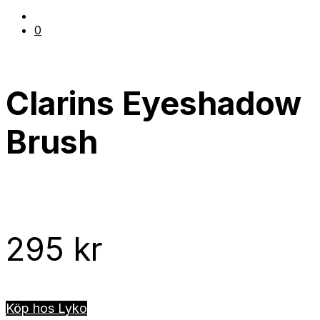
0
Clarins Eyeshadow
Brush
295
kr
Köp hos Lyko