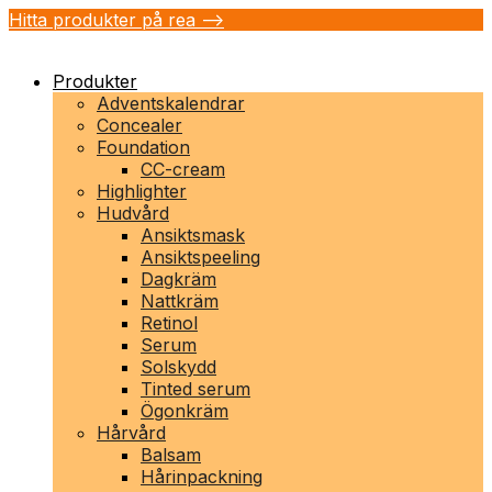
Hitta produkter på rea -->
Produkter
Adventskalendrar
Concealer
Foundation
CC-cream
Highlighter
Hudvård
Ansiktsmask
Ansiktspeeling
Dagkräm
Nattkräm
Retinol
Serum
Solskydd
Tinted serum
Ögonkräm
Hårvård
Balsam
Hårinpackning