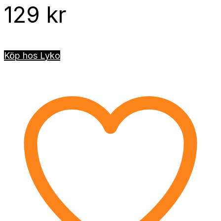
129
kr
Köp hos Lyko