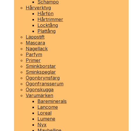
Schampo
Hårverktyg
Hårfön
Hårtrimmer
Locktång
Plattång
Läppstift
Mascara
Nagellack
Parfym
Primer
Sminkborstar
Sminkspeglar
Ögonbrynsfärg
Ögonfransserum
Ögonskugga
Varumärken
Bareminerals
Lancome
Loreal
Lumene
Nyx
Maybelline