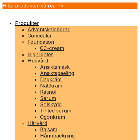
Hitta produkter på rea -->
Produkter
Adventskalendrar
Concealer
Foundation
CC-cream
Highlighter
Hudvård
Ansiktsmask
Ansiktspeeling
Dagkräm
Nattkräm
Retinol
Serum
Solskydd
Tinted serum
Ögonkräm
Hårvård
Balsam
Hårinpackning