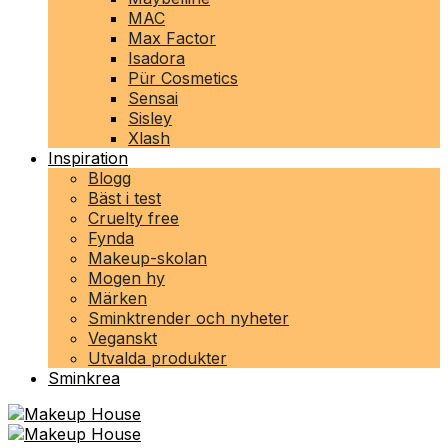
MAC
Max Factor
Isadora
Pür Cosmetics
Sensai
Sisley
Xlash
Inspiration
Blogg
Bäst i test
Cruelty free
Fynda
Makeup-skolan
Mogen hy
Märken
Sminktrender och nyheter
Veganskt
Utvalda produkter
Sminkrea