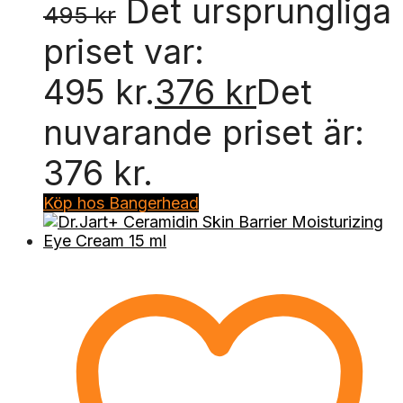
Det ursprungliga
495
kr
priset var:
495 kr.
376
kr
Det
nuvarande priset är:
376 kr.
Köp hos Bangerhead