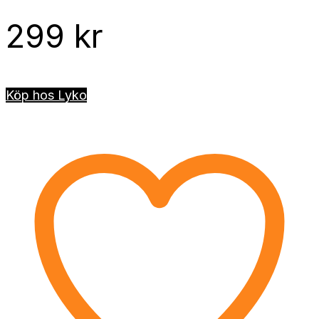
299
kr
Köp hos Lyko