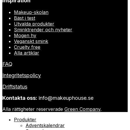
Inspiration
Makeup-skolan
Bäst i test
Utvalda produkter
Sminktrender och nyheter
Mogen hy
Veganskt smink
Cruelty free
Alla artiklar
FAQ
Integritetspolicy
Driftstatus
Kontakta oss:
info@makeuphouse.se
Alla rättigheter reserverade
Green Company
.
Produkter
Adventskalendrar