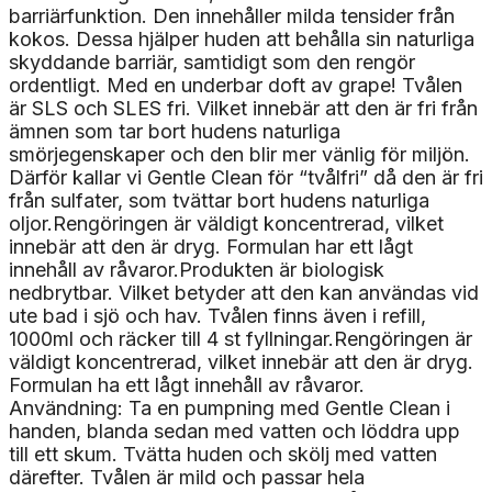
barriärfunktion. Den innehåller milda tensider från
kokos. Dessa hjälper huden att behålla sin naturliga
skyddande barriär, samtidigt som den rengör
ordentligt. Med en underbar doft av grape! Tvålen
är SLS och SLES fri. Vilket innebär att den är fri från
ämnen som tar bort hudens naturliga
smörjegenskaper och den blir mer vänlig för miljön.
Därför kallar vi Gentle Clean för “tvålfri” då den är fri
från sulfater, som tvättar bort hudens naturliga
oljor.Rengöringen är väldigt koncentrerad, vilket
innebär att den är dryg. Formulan har ett lågt
innehåll av råvaror.Produkten är biologisk
nedbrytbar. Vilket betyder att den kan användas vid
ute bad i sjö och hav. Tvålen finns även i refill,
1000ml och räcker till 4 st fyllningar.Rengöringen är
väldigt koncentrerad, vilket innebär att den är dryg.
Formulan ha ett lågt innehåll av råvaror.
Användning: Ta en pumpning med Gentle Clean i
handen, blanda sedan med vatten och löddra upp
till ett skum. Tvätta huden och skölj med vatten
därefter. Tvålen är mild och passar hela