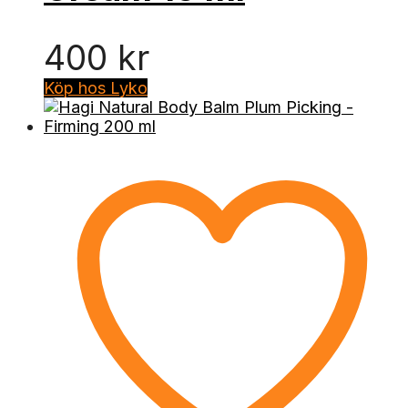
400
kr
Köp hos Lyko