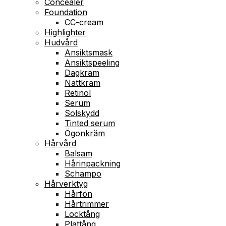
Concealer
Foundation
CC-cream
Highlighter
Hudvård
Ansiktsmask
Ansiktspeeling
Dagkräm
Nattkräm
Retinol
Serum
Solskydd
Tinted serum
Ögonkräm
Hårvård
Balsam
Hårinpackning
Schampo
Hårverktyg
Hårfön
Hårtrimmer
Locktång
Plattång