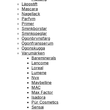
Läppstift
Mascara
Nagellack
Parfym
Primer
Sminkborstar
Sminkspeglar
Ögonbrynsfärg
Ögonfransserum
Ögonskugga
Varumärken
Bareminerals
Lancome
Loreal
Lumene
Nyx
Maybelline
MAC
Max Factor
Isadora
Pür Cosmetics
Sensai