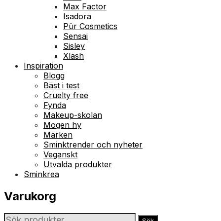
Max Factor
Isadora
Pür Cosmetics
Sensai
Sisley
Xlash
Inspiration
Blogg
Bäst i test
Cruelty free
Fynda
Makeup-skolan
Mogen hy
Märken
Sminktrender och nyheter
Veganskt
Utvalda produkter
Sminkrea
Varukorg
Sök
Sök