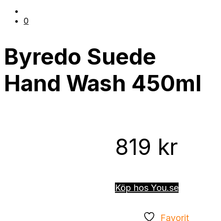
0
Byredo Suede
Hand Wash 450ml
819
kr
Köp hos You.se
Favorit