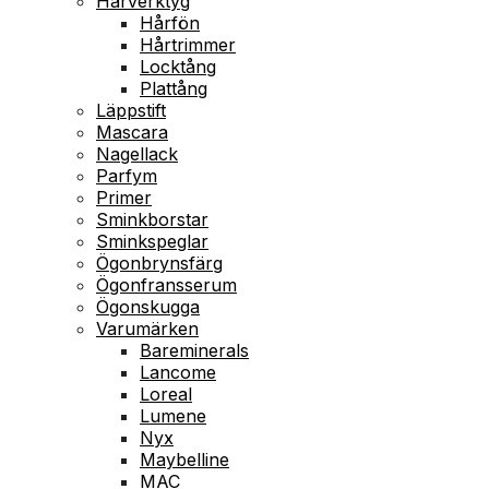
Hårverktyg
Hårfön
Hårtrimmer
Locktång
Plattång
Läppstift
Mascara
Nagellack
Parfym
Primer
Sminkborstar
Sminkspeglar
Ögonbrynsfärg
Ögonfransserum
Ögonskugga
Varumärken
Bareminerals
Lancome
Loreal
Lumene
Nyx
Maybelline
MAC