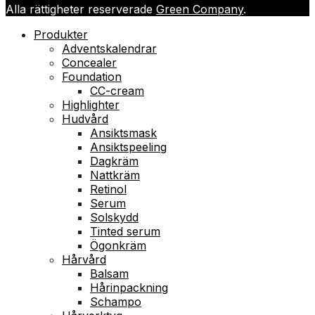
Alla rättigheter reserverade
Green Company
.
Produkter
Adventskalendrar
Concealer
Foundation
CC-cream
Highlighter
Hudvård
Ansiktsmask
Ansiktspeeling
Dagkräm
Nattkräm
Retinol
Serum
Solskydd
Tinted serum
Ögonkräm
Hårvård
Balsam
Hårinpackning
Schampo