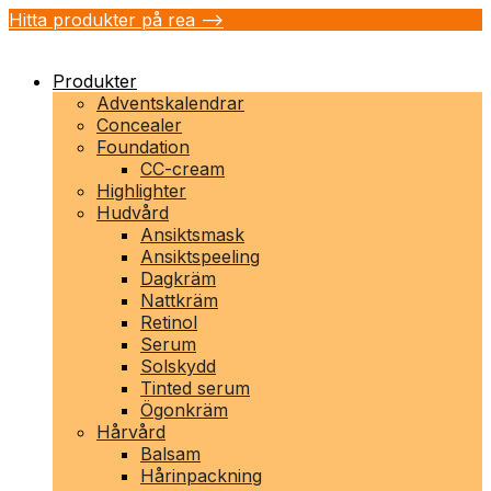
Hitta produkter på rea -->
Produkter
Adventskalendrar
Concealer
Foundation
CC-cream
Highlighter
Hudvård
Ansiktsmask
Ansiktspeeling
Dagkräm
Nattkräm
Retinol
Serum
Solskydd
Tinted serum
Ögonkräm
Hårvård
Balsam
Hårinpackning