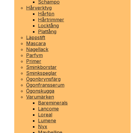
Schampo
Hårverktyg
Hårfön
Hårtrimmer
Locktång
Plattång
Läppstift
Mascara
Nagellack
Parfym
Primer
Sminkborstar
Sminkspeglar
Ögonbrynsfärg
Ögonfransserum
Ögonskugga
Varumärken
Bareminerals
Lancome
Loreal
Lumene
Nyx
Maybelline