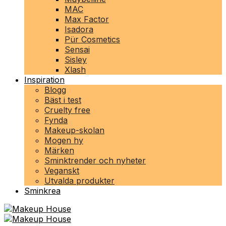
MAC
Max Factor
Isadora
Pür Cosmetics
Sensai
Sisley
Xlash
Inspiration
Blogg
Bäst i test
Cruelty free
Fynda
Makeup-skolan
Mogen hy
Märken
Sminktrender och nyheter
Veganskt
Utvalda produkter
Sminkrea