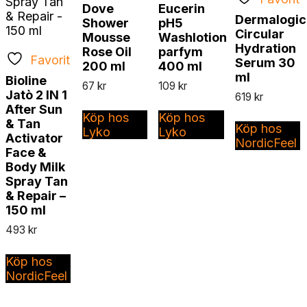
Dove
Eucerin
Dermalogic
Shower
pH5
Circular
Mousse
Washlotion
Hydration
Rose Oil
parfym
Favorit
Serum 30
200 ml
400 ml
ml
Bioline
67
kr
109
kr
Jatò 2 IN 1
619
kr
After Sun
Köp hos
Köp hos
& Tan
Köp hos
Lyko
Lyko
Activator
NordicFeel
Face &
Body Milk
Spray Tan
& Repair –
150 ml
493
kr
Köp hos
NordicFeel