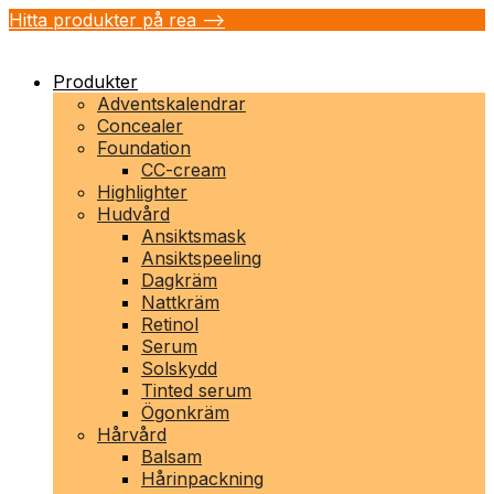
Hitta produkter på rea -->
Produkter
Adventskalendrar
Concealer
Foundation
CC-cream
Highlighter
Hudvård
Ansiktsmask
Ansiktspeeling
Dagkräm
Nattkräm
Retinol
Serum
Solskydd
Tinted serum
Ögonkräm
Hårvård
Balsam
Hårinpackning