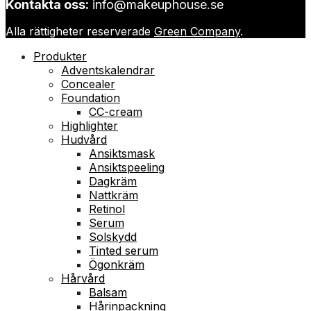
Kontakta oss:
info@makeuphouse.se
Alla rättigheter reserverade
Green Company
.
Produkter
Adventskalendrar
Concealer
Foundation
CC-cream
Highlighter
Hudvård
Ansiktsmask
Ansiktspeeling
Dagkräm
Nattkräm
Retinol
Serum
Solskydd
Tinted serum
Ögonkräm
Hårvård
Balsam
Hårinpackning