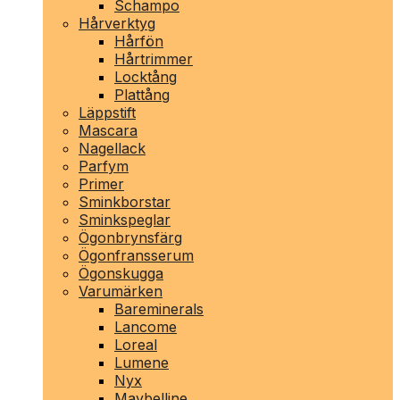
Schampo
Hårverktyg
Hårfön
Hårtrimmer
Locktång
Plattång
Läppstift
Mascara
Nagellack
Parfym
Primer
Sminkborstar
Sminkspeglar
Ögonbrynsfärg
Ögonfransserum
Ögonskugga
Varumärken
Bareminerals
Lancome
Loreal
Lumene
Nyx
Maybelline