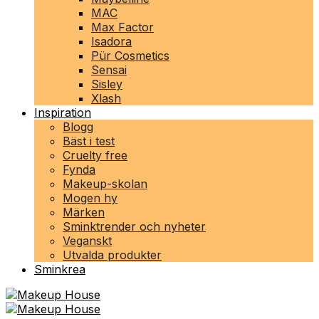
MAC
Max Factor
Isadora
Pür Cosmetics
Sensai
Sisley
Xlash
Inspiration
Blogg
Bäst i test
Cruelty free
Fynda
Makeup-skolan
Mogen hy
Märken
Sminktrender och nyheter
Veganskt
Utvalda produkter
Sminkrea