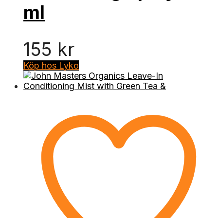
ml
155
kr
Köp hos Lyko