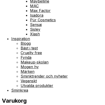
Maybelline
MAC
Max Factor
Isadora
Pür Cosmetics
Sensai
Sisley
Xlash
Inspiration
Blogg
Bäst i test
Cruelty free
Fynda
Makeup-skolan
Mogen hy
Märken
Sminktrender och nyheter
Veganskt
Utvalda produkter
Sminkrea
Varukorg