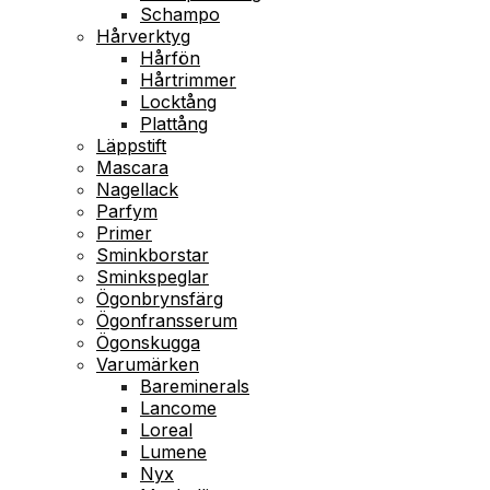
Schampo
Hårverktyg
Hårfön
Hårtrimmer
Locktång
Plattång
Läppstift
Mascara
Nagellack
Parfym
Primer
Sminkborstar
Sminkspeglar
Ögonbrynsfärg
Ögonfransserum
Ögonskugga
Varumärken
Bareminerals
Lancome
Loreal
Lumene
Nyx