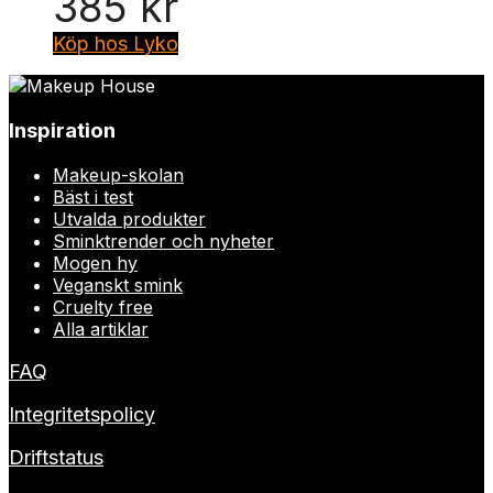
385
kr
Köp hos Lyko
Inspiration
Makeup-skolan
Bäst i test
Utvalda produkter
Sminktrender och nyheter
Mogen hy
Veganskt smink
Cruelty free
Alla artiklar
FAQ
Integritetspolicy
Driftstatus