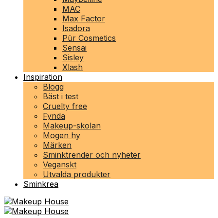
MAC
Max Factor
Isadora
Pür Cosmetics
Sensai
Sisley
Xlash
Inspiration
Blogg
Bäst i test
Cruelty free
Fynda
Makeup-skolan
Mogen hy
Märken
Sminktrender och nyheter
Veganskt
Utvalda produkter
Sminkrea