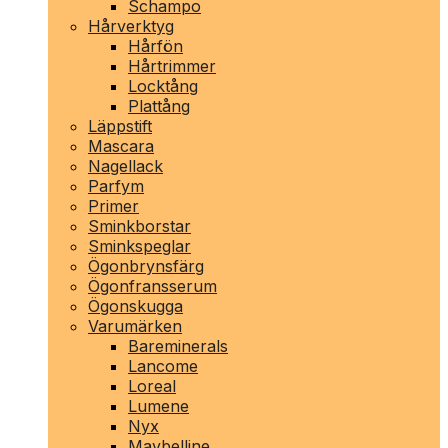
Schampo
Hårverktyg
Hårfön
Hårtrimmer
Locktång
Plattång
Läppstift
Mascara
Nagellack
Parfym
Primer
Sminkborstar
Sminkspeglar
Ögonbrynsfärg
Ögonfransserum
Ögonskugga
Varumärken
Bareminerals
Lancome
Loreal
Lumene
Nyx
Maybelline