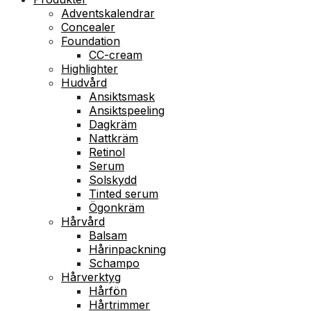
Adventskalendrar
Concealer
Foundation
CC-cream
Highlighter
Hudvård
Ansiktsmask
Ansiktspeeling
Dagkräm
Nattkräm
Retinol
Serum
Solskydd
Tinted serum
Ögonkräm
Hårvård
Balsam
Hårinpackning
Schampo
Hårverktyg
Hårfön
Hårtrimmer