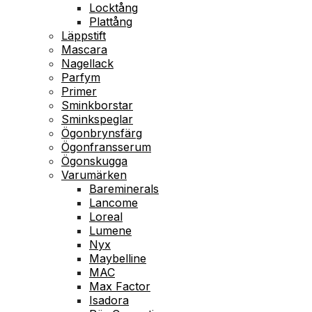
Locktång
Plattång
Läppstift
Mascara
Nagellack
Parfym
Primer
Sminkborstar
Sminkspeglar
Ögonbrynsfärg
Ögonfransserum
Ögonskugga
Varumärken
Bareminerals
Lancome
Loreal
Lumene
Nyx
Maybelline
MAC
Max Factor
Isadora