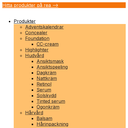
Hitta produkter på rea -->
Produkter
Adventskalendrar
Concealer
Foundation
CC-cream
Highlighter
Hudvård
Ansiktsmask
Ansiktspeeling
Dagkräm
Nattkräm
Retinol
Serum
Solskydd
Tinted serum
Ögonkräm
Hårvård
Balsam
Hårinpackning