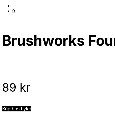
0
Brushworks Foun
89
kr
Köp hos Lyko