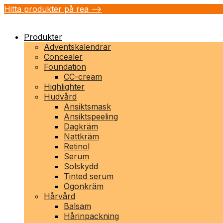
Hitta produkter på rea -->
Produkter
Adventskalendrar
Concealer
Foundation
CC-cream
Highlighter
Hudvård
Ansiktsmask
Ansiktspeeling
Dagkräm
Nattkräm
Retinol
Serum
Solskydd
Tinted serum
Ögonkräm
Hårvård
Balsam
Hårinpackning