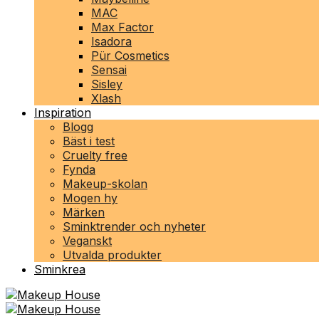
MAC
Max Factor
Isadora
Pür Cosmetics
Sensai
Sisley
Xlash
Inspiration
Blogg
Bäst i test
Cruelty free
Fynda
Makeup-skolan
Mogen hy
Märken
Sminktrender och nyheter
Veganskt
Utvalda produkter
Sminkrea