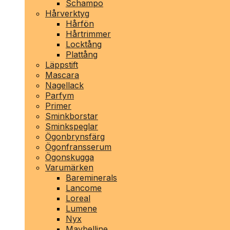
Schampo
Hårverktyg
Hårfön
Hårtrimmer
Locktång
Plattång
Läppstift
Mascara
Nagellack
Parfym
Primer
Sminkborstar
Sminkspeglar
Ögonbrynsfärg
Ögonfransserum
Ögonskugga
Varumärken
Bareminerals
Lancome
Loreal
Lumene
Nyx
Maybelline