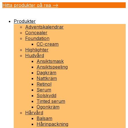
Hitta produkter på rea -->
Produkter
Adventskalendrar
Concealer
Foundation
CC-cream
Highlighter
Hudvård
Ansiktsmask
Ansiktspeeling
Dagkräm
Nattkräm
Retinol
Serum
Solskydd
Tinted serum
Ögonkräm
Hårvård
Balsam
Hårinpackning