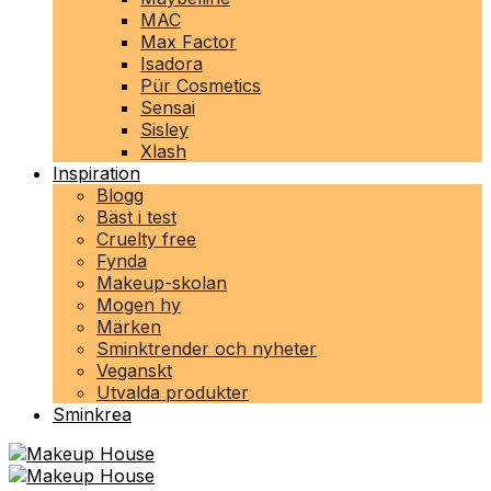
MAC
Max Factor
Isadora
Pür Cosmetics
Sensai
Sisley
Xlash
Inspiration
Blogg
Bäst i test
Cruelty free
Fynda
Makeup-skolan
Mogen hy
Märken
Sminktrender och nyheter
Veganskt
Utvalda produkter
Sminkrea