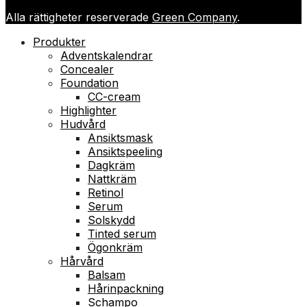
Alla rättigheter reserverade
Green Company
.
Produkter
Adventskalendrar
Concealer
Foundation
CC-cream
Highlighter
Hudvård
Ansiktsmask
Ansiktspeeling
Dagkräm
Nattkräm
Retinol
Serum
Solskydd
Tinted serum
Ögonkräm
Hårvård
Balsam
Hårinpackning
Schampo