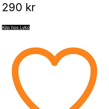
290
kr
Köp hos Lyko