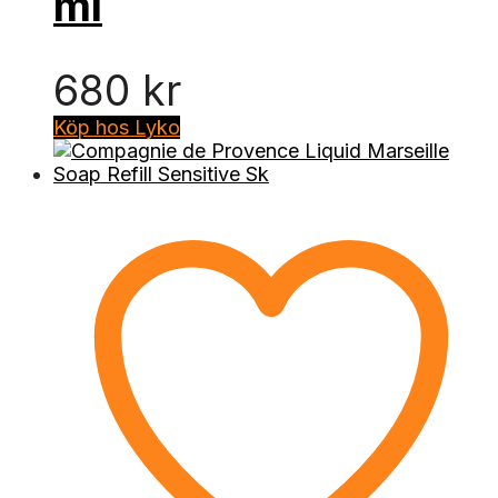
ml
680
kr
Köp hos Lyko