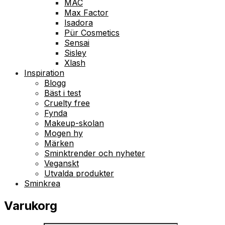
MAC
Max Factor
Isadora
Pür Cosmetics
Sensai
Sisley
Xlash
Inspiration
Blogg
Bäst i test
Cruelty free
Fynda
Makeup-skolan
Mogen hy
Märken
Sminktrender och nyheter
Veganskt
Utvalda produkter
Sminkrea
Varukorg