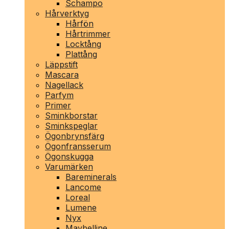
Schampo
Hårverktyg
Hårfön
Hårtrimmer
Locktång
Plattång
Läppstift
Mascara
Nagellack
Parfym
Primer
Sminkborstar
Sminkspeglar
Ögonbrynsfärg
Ögonfransserum
Ögonskugga
Varumärken
Bareminerals
Lancome
Loreal
Lumene
Nyx
Maybelline