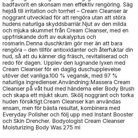
badfavorit en skonsam men effektiv rengöring. Säg
hejdå till irritation och torrhet – Cream Cleanser är
noggrant utvecklad för att rengöra utan att störa
hudens naturliga skyddsbarriär.Njut av den milda
och mjuka skummet från Cream Cleanser, med en
uppfriskande doft av eukalyptus och
rosmarin.Denna duschkräm gör mer än att bara
rengöra – den tillför antioxidanter och återfuktar din
hud, så att du känner dig fräsch, revitaliserad och
redo för dagen. Upplev den lugnande lyxen med
Cream Cleanser för en daglig duschupplevelse
utöver det vanliga.100 % vegansk, med 97 %
naturliga ingredienser.Användning:Massera Cream
Cleanser på våt hud med händerna eller Body Brush
och skapa ett mjukt skum. Skölj noggrant och torka
huden försiktigt.Cream Cleanser kan användas
ensam, men för bästa resultat, kombinera med
Everyday Polisher och följ upp med Instant Booster
och Skin Drencher. Bodyologist Cream Cleanser
Moisturizing Body Was 275 ml