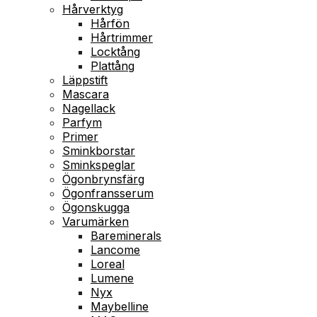
Hårverktyg
Hårfön
Hårtrimmer
Locktång
Plattång
Läppstift
Mascara
Nagellack
Parfym
Primer
Sminkborstar
Sminkspeglar
Ögonbrynsfärg
Ögonfransserum
Ögonskugga
Varumärken
Bareminerals
Lancome
Loreal
Lumene
Nyx
Maybelline