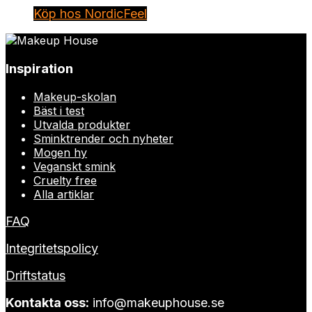
Köp hos NordicFeel
Inspiration
Makeup-skolan
Bäst i test
Utvalda produkter
Sminktrender och nyheter
Mogen hy
Veganskt smink
Cruelty free
Alla artiklar
FAQ
Integritetspolicy
Driftstatus
Kontakta oss:
info@makeuphouse.se