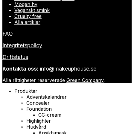
Mogen hy
Veganskt smink
Cruelty free
Alla artiklar
FAQ
Integritetspolicy
Driftstatus
Kontakta oss:
info@makeuphouse.se
Alla rättigheter reserverade
Green Company
.
Produkter
Adventskalendrar
Concealer
Foundation
CC-cream
Highlighter
Hudvård
Ansiktsmask