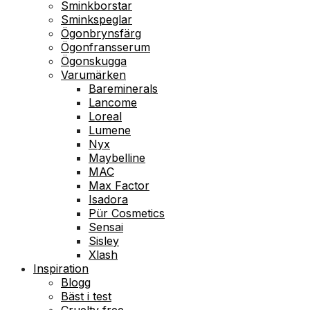
Sminkborstar
Sminkspeglar
Ögonbrynsfärg
Ögonfransserum
Ögonskugga
Varumärken
Bareminerals
Lancome
Loreal
Lumene
Nyx
Maybelline
MAC
Max Factor
Isadora
Pür Cosmetics
Sensai
Sisley
Xlash
Inspiration
Blogg
Bäst i test
Cruelty free