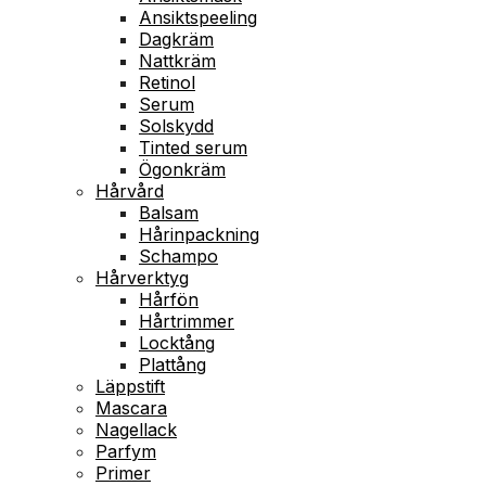
Ansiktspeeling
Dagkräm
Nattkräm
Retinol
Serum
Solskydd
Tinted serum
Ögonkräm
Hårvård
Balsam
Hårinpackning
Schampo
Hårverktyg
Hårfön
Hårtrimmer
Locktång
Plattång
Läppstift
Mascara
Nagellack
Parfym
Primer