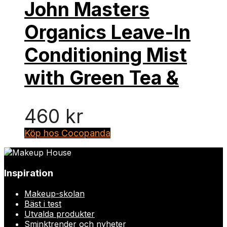
John Masters
Organics Leave-In
Conditioning Mist
with Green Tea &
460
kr
Köp hos Cocopanda
Inspiration
Makeup-skolan
Bäst i test
Utvalda produkter
Sminktrender och nyheter