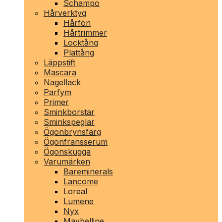
Schampo
Hårverktyg
Hårfön
Hårtrimmer
Locktång
Plattång
Läppstift
Mascara
Nagellack
Parfym
Primer
Sminkborstar
Sminkspeglar
Ögonbrynsfärg
Ögonfransserum
Ögonskugga
Varumärken
Bareminerals
Lancome
Loreal
Lumene
Nyx
Maybelline