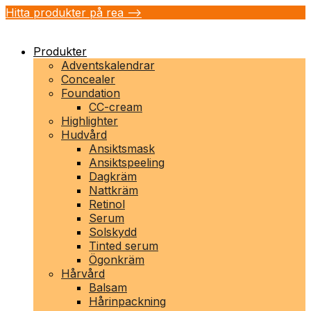
Hitta produkter på rea -->
Produkter
Adventskalendrar
Concealer
Foundation
CC-cream
Highlighter
Hudvård
Ansiktsmask
Ansiktspeeling
Dagkräm
Nattkräm
Retinol
Serum
Solskydd
Tinted serum
Ögonkräm
Hårvård
Balsam
Hårinpackning