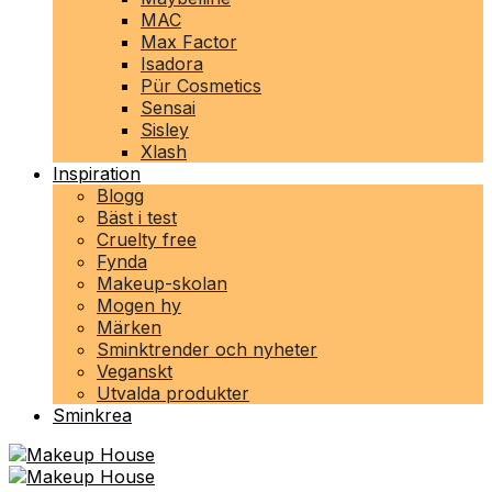
MAC
Max Factor
Isadora
Pür Cosmetics
Sensai
Sisley
Xlash
Inspiration
Blogg
Bäst i test
Cruelty free
Fynda
Makeup-skolan
Mogen hy
Märken
Sminktrender och nyheter
Veganskt
Utvalda produkter
Sminkrea