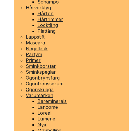
Schampo
Hårverktyg
Hårfön
Hårtrimmer
Locktång
Plattång
Läppstift
Mascara
Nagellack
Parfym
Primer
Sminkborstar
Sminkspeglar
Ögonbrynsfärg
Ögonfransserum
Ögonskugga
Varumärken
Bareminerals
Lancome
Loreal
Lumene
Nyx
Maybelline