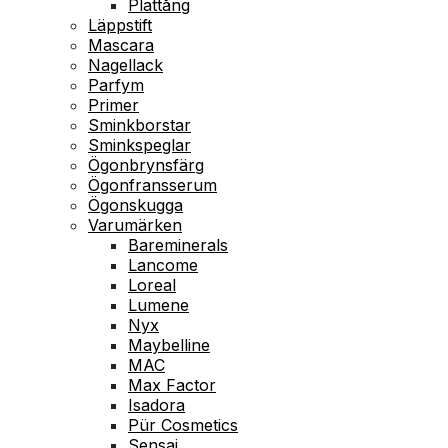
Plattång
Läppstift
Mascara
Nagellack
Parfym
Primer
Sminkborstar
Sminkspeglar
Ögonbrynsfärg
Ögonfransserum
Ögonskugga
Varumärken
Bareminerals
Lancome
Loreal
Lumene
Nyx
Maybelline
MAC
Max Factor
Isadora
Pür Cosmetics
Sensai