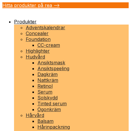
Hitta produkter på rea -->
Produkter
Adventskalendrar
Concealer
Foundation
CC-cream
Highlighter
Hudvård
Ansiktsmask
Ansiktspeeling
Dagkräm
Nattkräm
Retinol
Serum
Solskydd
Tinted serum
Ögonkräm
Hårvård
Balsam
Hårinpackning