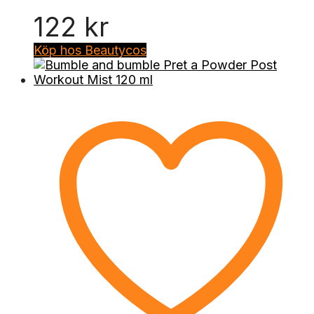
122
kr
Köp hos Beautycos