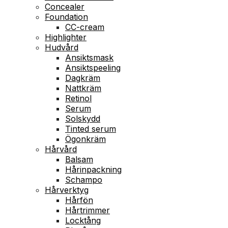
Concealer
Foundation
CC-cream
Highlighter
Hudvård
Ansiktsmask
Ansiktspeeling
Dagkräm
Nattkräm
Retinol
Serum
Solskydd
Tinted serum
Ögonkräm
Hårvård
Balsam
Hårinpackning
Schampo
Hårverktyg
Hårfön
Hårtrimmer
Locktång