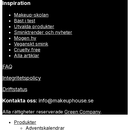
Inspiration
Makeup-skolan
Bäst i test
Utvalda produkter
Sminktrender och nyheter
Mogen hy
Veganskt smink
Cruelty free
Alla artiklar
FAQ
Integritetspolicy
Driftstatus
Kontakta oss:
info@makeuphouse.se
Alla rättigheter reserverade
Green Company
.
Produkter
Adventskalendrar