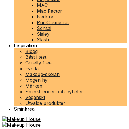
MAC
Max Factor
Isadora
Pür Cosmetics
Sensai
Sisley
Xlash
Inspiration
Blogg
Bäst i test
Cruelty free
Fynda
Makeup-skolan
Mogen hy
Märken
Sminktrender och nyheter
Veganskt
Utvalda produkter
Sminkrea