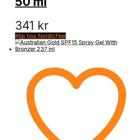
50 ml
341
kr
Köp hos NordicFeel