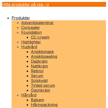
Hitta produkter på rea -->
Produkter
Adventskalendrar
Concealer
Foundation
CC-cream
Highlighter
Hudvård
Ansiktsmask
Ansiktspeeling
Dagkräm
Nattkräm
Retinol
Serum
Solskydd
Tinted serum
Ögonkräm
Hårvård
Balsam
Hårinpackning