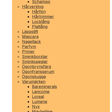
Schampo
Hårverktyg
Hårfön
Hårtrimmer
Locktång
Plattång
Läppstift
Mascara
Nagellack
Parfym
Primer
Sminkborstar
Sminkspeglar
Ögonbrynsfärg
Ögonfransserum
Ögonskugga
Varumärken
Bareminerals
Lancome
Loreal
Lumene
Nyx
Maybelline