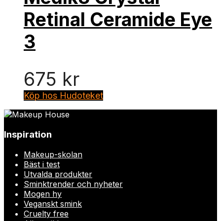
Retinal Ceramide Eye
3
675
kr
Köp hos Hudoteket
Inspiration
Makeup-skolan
Bäst i test
Utvalda produkter
Sminktrender och nyheter
Mogen hy
Veganskt smink
Cruelty free