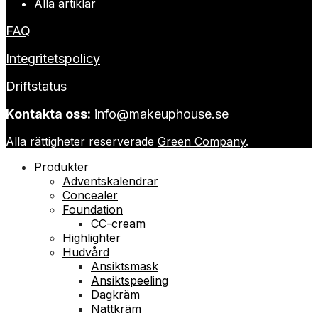
Alla artiklar
FAQ
Integritetspolicy
Driftstatus
Kontakta oss:
info@makeuphouse.se
Alla rättigheter reserverade
Green Company
.
Produkter
Adventskalendrar
Concealer
Foundation
CC-cream
Highlighter
Hudvård
Ansiktsmask
Ansiktspeeling
Dagkräm
Nattkräm