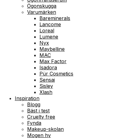
Ögonskugga
Varumärken
Bareminerals
Lancome
Loreal
Lumene
Nyx
Maybelline
MAC
Max Factor
Isadora
Pür Cosmetics
Sensai
Sisley
Xlash
Inspiration
Blogg
Bäst i test
Cruelty free
Fynda
Makeup-skolan
Mogen hy