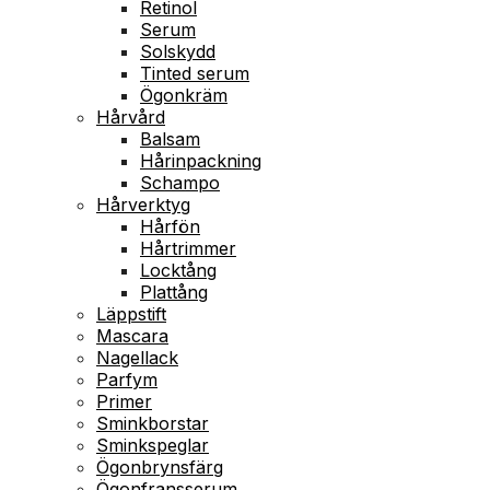
Retinol
Serum
Solskydd
Tinted serum
Ögonkräm
Hårvård
Balsam
Hårinpackning
Schampo
Hårverktyg
Hårfön
Hårtrimmer
Locktång
Plattång
Läppstift
Mascara
Nagellack
Parfym
Primer
Sminkborstar
Sminkspeglar
Ögonbrynsfärg
Ögonfransserum