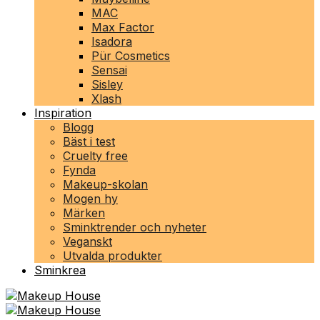
MAC
Max Factor
Isadora
Pür Cosmetics
Sensai
Sisley
Xlash
Inspiration
Blogg
Bäst i test
Cruelty free
Fynda
Makeup-skolan
Mogen hy
Märken
Sminktrender och nyheter
Veganskt
Utvalda produkter
Sminkrea