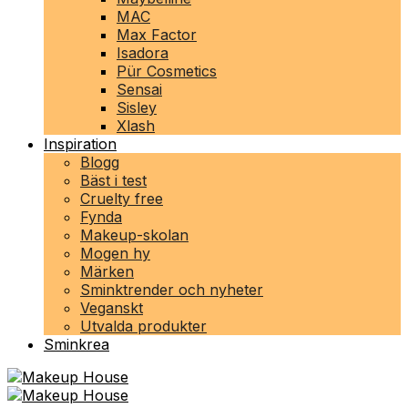
MAC
Max Factor
Isadora
Pür Cosmetics
Sensai
Sisley
Xlash
Inspiration
Blogg
Bäst i test
Cruelty free
Fynda
Makeup-skolan
Mogen hy
Märken
Sminktrender och nyheter
Veganskt
Utvalda produkter
Sminkrea