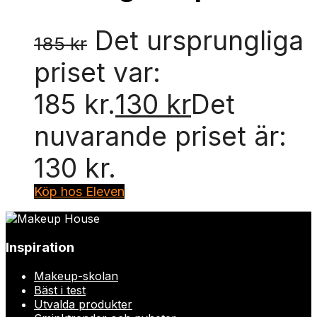
Det ursprungliga
185
kr
priset var:
185 kr.
130
kr
Det
nuvarande priset är:
130 kr.
Köp hos Eleven
Inspiration
Makeup-skolan
Bäst i test
Utvalda produkter