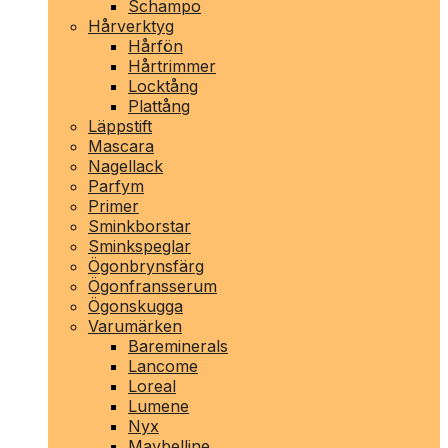
Schampo
Hårverktyg
Hårfön
Hårtrimmer
Locktång
Plattång
Läppstift
Mascara
Nagellack
Parfym
Primer
Sminkborstar
Sminkspeglar
Ögonbrynsfärg
Ögonfransserum
Ögonskugga
Varumärken
Bareminerals
Lancome
Loreal
Lumene
Nyx
Maybelline