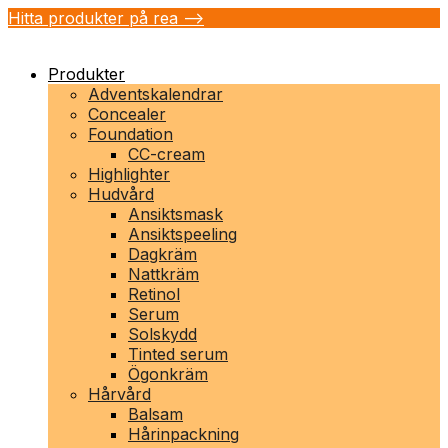
Hitta produkter på rea -->
Produkter
Adventskalendrar
Concealer
Foundation
CC-cream
Highlighter
Hudvård
Ansiktsmask
Ansiktspeeling
Dagkräm
Nattkräm
Retinol
Serum
Solskydd
Tinted serum
Ögonkräm
Hårvård
Balsam
Hårinpackning