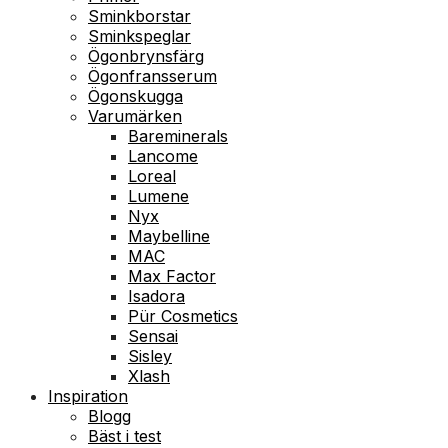
Sminkborstar
Sminkspeglar
Ögonbrynsfärg
Ögonfransserum
Ögonskugga
Varumärken
Bareminerals
Lancome
Loreal
Lumene
Nyx
Maybelline
MAC
Max Factor
Isadora
Pür Cosmetics
Sensai
Sisley
Xlash
Inspiration
Blogg
Bäst i test