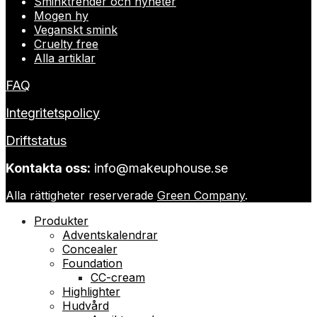
Sminktrender och nyheter
Mogen hy
Veganskt smink
Cruelty free
Alla artiklar
FAQ
Integritetspolicy
Driftstatus
Kontakta oss:
info@makeuphouse.se
Alla rättigheter reserverade
Green Company
.
Produkter
Adventskalendrar
Concealer
Foundation
CC-cream
Highlighter
Hudvård