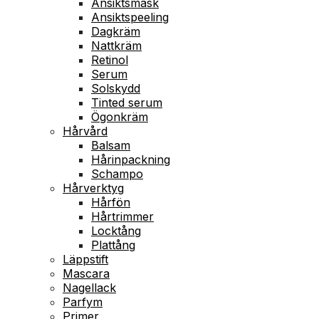
Ansiktsmask
Ansiktspeeling
Dagkräm
Nattkräm
Retinol
Serum
Solskydd
Tinted serum
Ögonkräm
Hårvård
Balsam
Hårinpackning
Schampo
Hårverktyg
Hårfön
Hårtrimmer
Locktång
Plattång
Läppstift
Mascara
Nagellack
Parfym
Primer