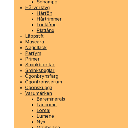
Schampo
Hårverktyg
Hårfön
Hårtrimmer
Locktång
Plattång
Läppstift
Mascara
Nagellack
Parfym
Primer
Sminkborstar
Sminkspeglar
Ögonbrynsfärg
Ögonfransserum
Ögonskugga
Varumärken
Bareminerals
Lancome
Loreal
Lumene
Nyx
Maybelline