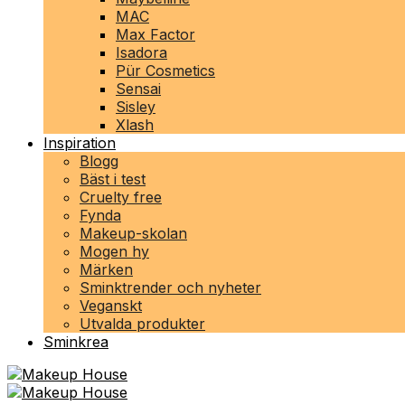
MAC
Max Factor
Isadora
Pür Cosmetics
Sensai
Sisley
Xlash
Inspiration
Blogg
Bäst i test
Cruelty free
Fynda
Makeup-skolan
Mogen hy
Märken
Sminktrender och nyheter
Veganskt
Utvalda produkter
Sminkrea