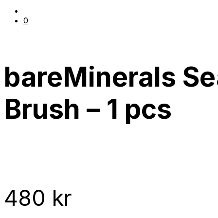
0
bareMinerals Se
Brush – 1 pcs
480
kr