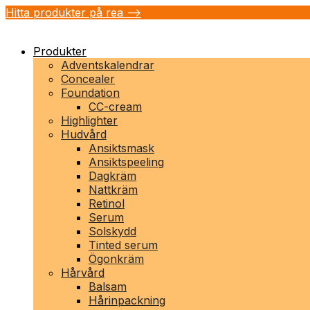
Hitta produkter på rea -->
Produkter
Adventskalendrar
Concealer
Foundation
CC-cream
Highlighter
Hudvård
Ansiktsmask
Ansiktspeeling
Dagkräm
Nattkräm
Retinol
Serum
Solskydd
Tinted serum
Ögonkräm
Hårvård
Balsam
Hårinpackning