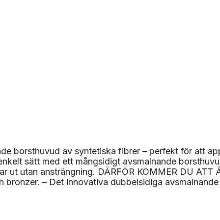
e borsthuvud av syntetiska fibrer – perfekt för att a
kelt sätt med ett mångsidigt avsmalnande borsthuvud i 
dar ut utan ansträngning. DÄRFÖR KOMMER DU ATT ÄLS
och bronzer. – Det innovativa dubbelsidiga avsmalnand