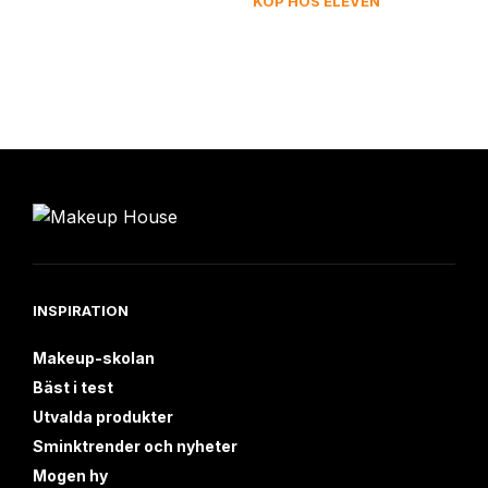
KÖP HOS ELEVEN
431 kr.
INSPIRATION
Makeup-skolan
Bäst i test
Utvalda produkter
Sminktrender och nyheter
Mogen hy