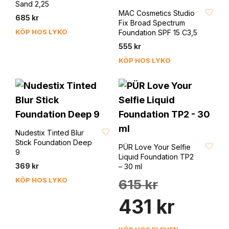
FAVORIT
Sand 2,25
MAC Cosmetics Studio
685
kr
Fix Broad Spectrum
KÖP HOS LYKO
Foundation SPF 15 C3,5
555
kr
KÖP HOS LYKO
FAVORIT
Nudestix Tinted Blur
FAVORIT
Stick Foundation Deep
PÜR Love Your Selfie
9
Liquid Foundation TP2
369
kr
– 30 ml
Det
KÖP HOS LYKO
615
kr
ursprungliga
Det
priset
431
kr
nuvarande
var:
priset
615 kr.
är: