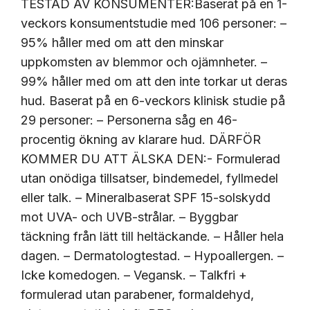
TESTAD AV KONSUMENTER:Baserat på en 1-
veckors konsumentstudie med 106 personer: –
95% håller med om att den minskar
uppkomsten av blemmor och ojämnheter. –
99% håller med om att den inte torkar ut deras
hud. Baserat på en 6-veckors klinisk studie på
29 personer: – Personerna såg en 46-
procentig ökning av klarare hud. DÄRFÖR
KOMMER DU ATT ÄLSKA DEN:- Formulerad
utan onödiga tillsatser, bindemedel, fyllmedel
eller talk. – Mineralbaserat SPF 15-solskydd
mot UVA- och UVB-strålar. – Byggbar
täckning från lätt till heltäckande. – Håller hela
dagen. – Dermatologtestad. – Hypoallergen. –
Icke komedogen. – Vegansk. – Talkfri +
formulerad utan parabener, formaldehyd,