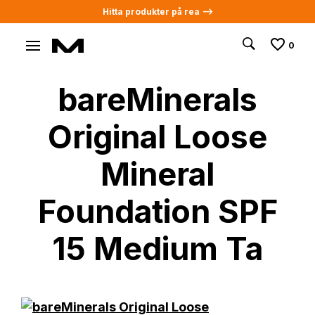
Hitta produkter på rea -->
0
bareMinerals
Original Loose
Mineral
Foundation SPF
15 Medium Ta