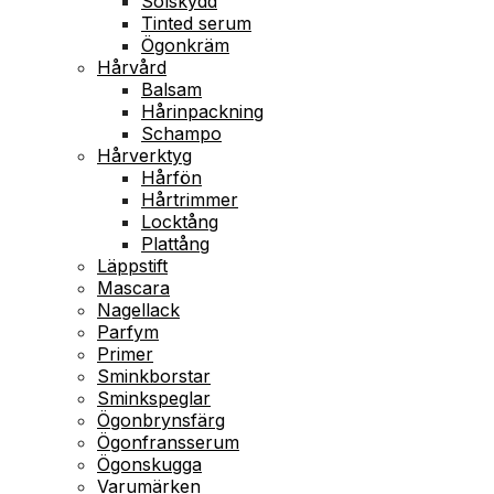
Solskydd
Tinted serum
Ögonkräm
Hårvård
Balsam
Hårinpackning
Schampo
Hårverktyg
Hårfön
Hårtrimmer
Locktång
Plattång
Läppstift
Mascara
Nagellack
Parfym
Primer
Sminkborstar
Sminkspeglar
Ögonbrynsfärg
Ögonfransserum
Ögonskugga
Varumärken