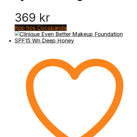
369
kr
Köp hos Cocopanda