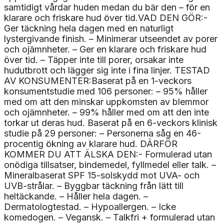
samtidigt vårdar huden medan du bär den – för en
klarare och friskare hud över tid.VAD DEN GÖR:-
Ger täckning hela dagen med en naturligt
lystergivande finish. – Minimerar utseendet av porer
och ojämnheter. – Ger en klarare och friskare hud
över tid. – Täpper inte till porer, orsakar inte
hudutbrott och lägger sig inte i fina linjer. TESTAD
AV KONSUMENTER:Baserat på en 1-veckors
konsumentstudie med 106 personer: – 95% håller
med om att den minskar uppkomsten av blemmor
och ojämnheter. – 99% håller med om att den inte
torkar ut deras hud. Baserat på en 6-veckors klinisk
studie på 29 personer: – Personerna såg en 46-
procentig ökning av klarare hud. DÄRFÖR
KOMMER DU ATT ÄLSKA DEN:- Formulerad utan
onödiga tillsatser, bindemedel, fyllmedel eller talk. –
Mineralbaserat SPF 15-solskydd mot UVA- och
UVB-strålar. – Byggbar täckning från lätt till
heltäckande. – Håller hela dagen. –
Dermatologtestad. – Hypoallergen. – Icke
komedogen. – Vegansk. – Talkfri + formulerad utan