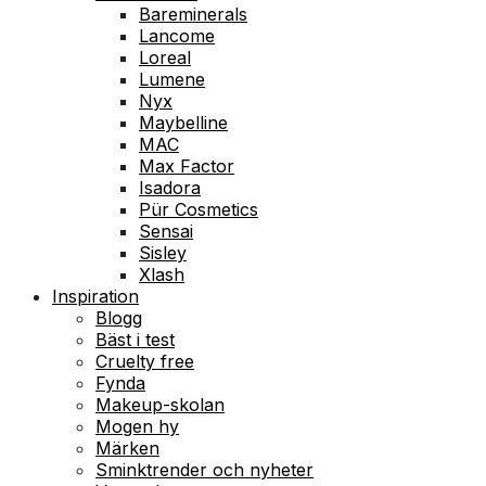
Bareminerals
Lancome
Loreal
Lumene
Nyx
Maybelline
MAC
Max Factor
Isadora
Pür Cosmetics
Sensai
Sisley
Xlash
Inspiration
Blogg
Bäst i test
Cruelty free
Fynda
Makeup-skolan
Mogen hy
Märken
Sminktrender och nyheter