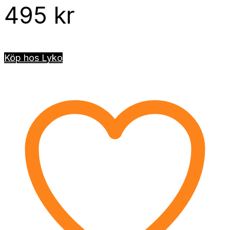
495
kr
Köp hos Lyko