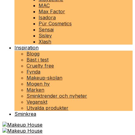
MAC
Max Factor
Isadora
Pür Cosmetics
Sensai
Sisley
Xlash
Inspiration
Blogg
Bäst i test
Cruelty free
Fynda
Makeup-skolan
Mogen hy
Märken
Sminktrender och nyheter
Veganskt
Utvalda produkter
Sminkrea