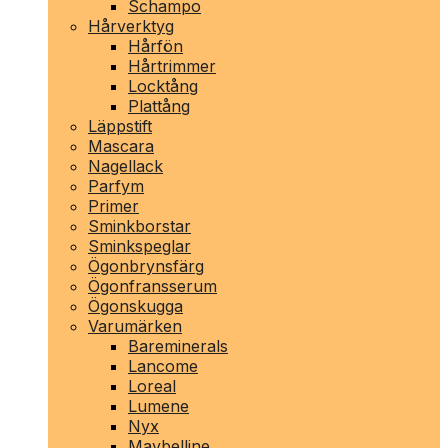
Schampo
Hårverktyg
Hårfön
Hårtrimmer
Locktång
Plattång
Läppstift
Mascara
Nagellack
Parfym
Primer
Sminkborstar
Sminkspeglar
Ögonbrynsfärg
Ögonfransserum
Ögonskugga
Varumärken
Bareminerals
Lancome
Loreal
Lumene
Nyx
Maybelline