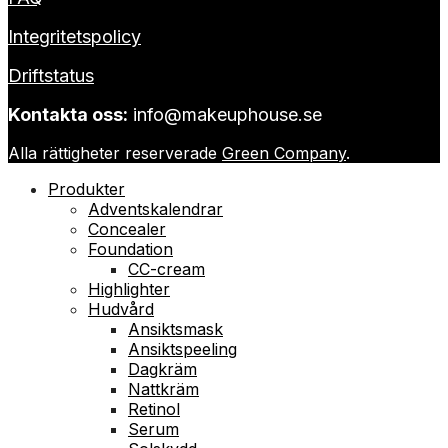
Integritetspolicy
Driftstatus
Kontakta oss:
info@makeuphouse.se
Alla rättigheter reserverade
Green Company
.
Produkter
Adventskalendrar
Concealer
Foundation
CC-cream
Highlighter
Hudvård
Ansiktsmask
Ansiktspeeling
Dagkräm
Nattkräm
Retinol
Serum