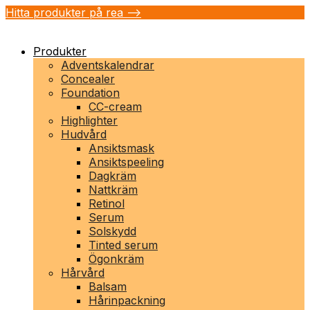
Hitta produkter på rea -->
Produkter
Adventskalendrar
Concealer
Foundation
CC-cream
Highlighter
Hudvård
Ansiktsmask
Ansiktspeeling
Dagkräm
Nattkräm
Retinol
Serum
Solskydd
Tinted serum
Ögonkräm
Hårvård
Balsam
Hårinpackning