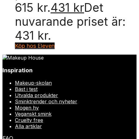
615 kr.
431
kr
Det
nuvarande priset är:
431 kr.
Köp hos Eleven
Inspiration
Makeup-skolan
Bäst i test
Utvalda produkter
Sminktrender och nyheter
Mogen hy
Veganskt smink
Cruelty free
Alla artiklar
FAQ