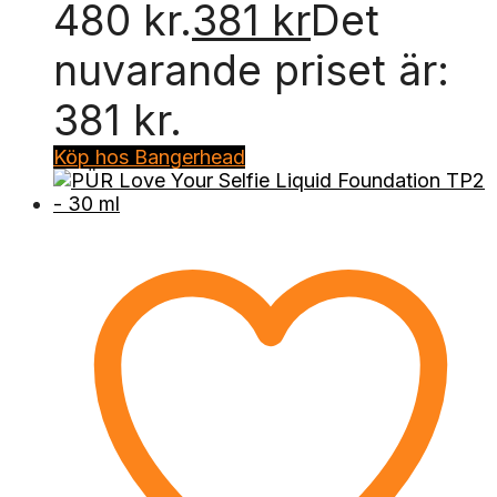
480 kr.
381
kr
Det
nuvarande priset är:
381 kr.
Köp hos Bangerhead