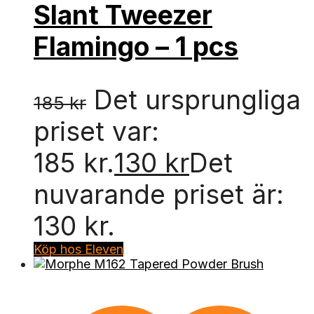
Slant Tweezer
Flamingo – 1 pcs
Det ursprungliga
185
kr
priset var:
185 kr.
130
kr
Det
nuvarande priset är:
130 kr.
Köp hos Eleven