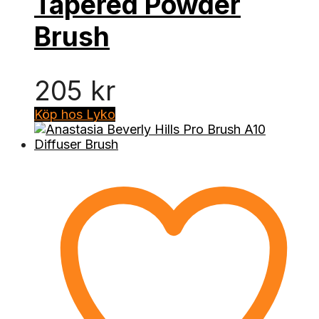
Tapered Powder
Brush
205
kr
Köp hos Lyko