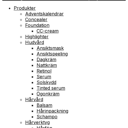
Produkter
Adventskalendrar
Concealer
Foundation
CC-cream
Highlighter
Hudvård
Ansiktsmask
Ansiktspeeling
Dagkräm
Nattkräm
Retinol
Serum
Solskydd
Tinted serum
Ögonkräm
Hårvård
Balsam
Hårinpackning
Schampo
Hårverktyg
Hårfön