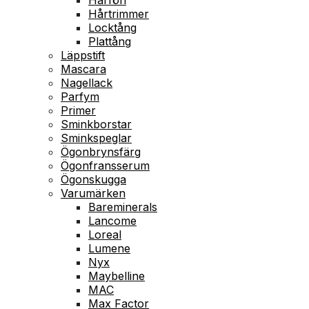
Hårtrimmer
Locktång
Plattång
Läppstift
Mascara
Nagellack
Parfym
Primer
Sminkborstar
Sminkspeglar
Ögonbrynsfärg
Ögonfransserum
Ögonskugga
Varumärken
Bareminerals
Lancome
Loreal
Lumene
Nyx
Maybelline
MAC
Max Factor