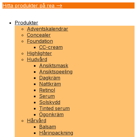
Hitta produkter på rea -->
Produkter
Adventskalendrar
Concealer
Foundation
CC-cream
Highlighter
Hudvård
Ansiktsmask
Ansiktspeeling
Dagkräm
Nattkräm
Retinol
Serum
Solskydd
Tinted serum
Ögonkräm
Hårvård
Balsam
Hårinpackning