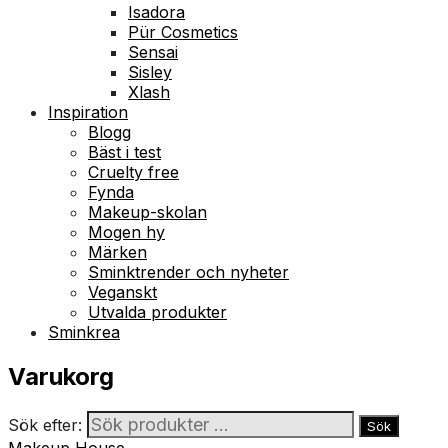
Isadora
Pür Cosmetics
Sensai
Sisley
Xlash
Inspiration
Blogg
Bäst i test
Cruelty free
Fynda
Makeup-skolan
Mogen hy
Märken
Sminktrender och nyheter
Veganskt
Utvalda produkter
Sminkrea
Varukorg
Sök efter:
Sök
Makeup House