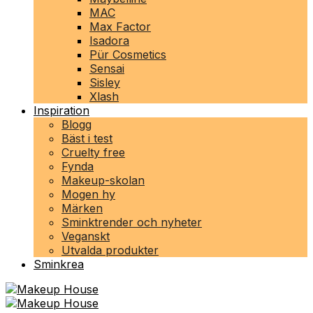
MAC
Max Factor
Isadora
Pür Cosmetics
Sensai
Sisley
Xlash
Inspiration
Blogg
Bäst i test
Cruelty free
Fynda
Makeup-skolan
Mogen hy
Märken
Sminktrender och nyheter
Veganskt
Utvalda produkter
Sminkrea