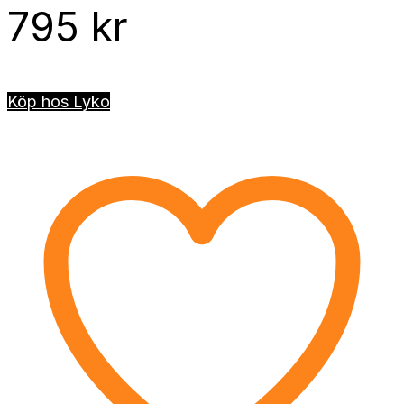
795
kr
Köp hos Lyko