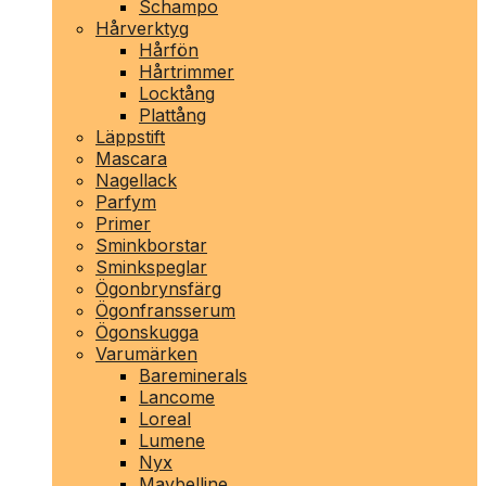
Schampo
Hårverktyg
Hårfön
Hårtrimmer
Locktång
Plattång
Läppstift
Mascara
Nagellack
Parfym
Primer
Sminkborstar
Sminkspeglar
Ögonbrynsfärg
Ögonfransserum
Ögonskugga
Varumärken
Bareminerals
Lancome
Loreal
Lumene
Nyx
Maybelline