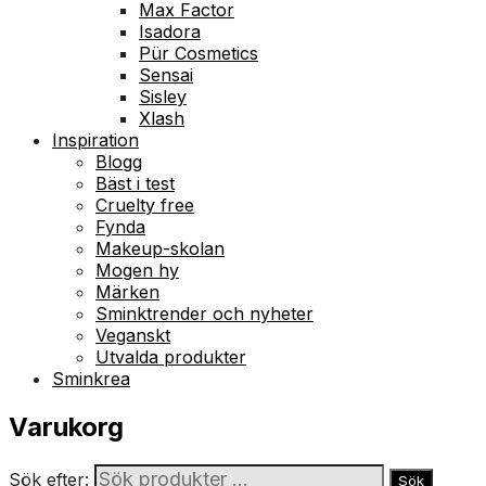
Max Factor
Isadora
Pür Cosmetics
Sensai
Sisley
Xlash
Inspiration
Blogg
Bäst i test
Cruelty free
Fynda
Makeup-skolan
Mogen hy
Märken
Sminktrender och nyheter
Veganskt
Utvalda produkter
Sminkrea
Varukorg
Sök efter:
Sök