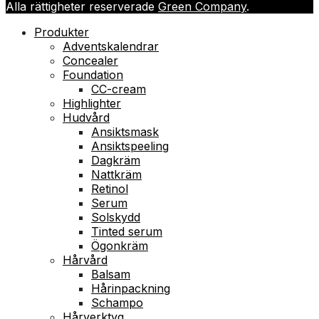
Alla rättigheter reserverade
Green Company
.
Produkter
Adventskalendrar
Concealer
Foundation
CC-cream
Highlighter
Hudvård
Ansiktsmask
Ansiktspeeling
Dagkräm
Nattkräm
Retinol
Serum
Solskydd
Tinted serum
Ögonkräm
Hårvård
Balsam
Hårinpackning
Schampo
Hårverktyg