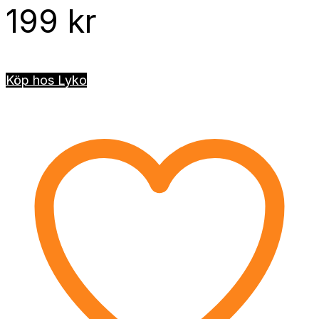
199
kr
Köp hos Lyko