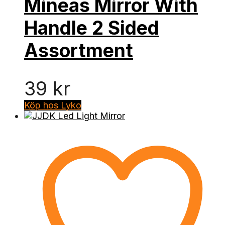
Mineas Mirror With
Handle 2 Sided
Assortment
39
kr
Köp hos Lyko