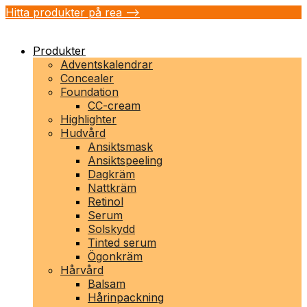
Hitta produkter på rea -->
Produkter
Adventskalendrar
Concealer
Foundation
CC-cream
Highlighter
Hudvård
Ansiktsmask
Ansiktspeeling
Dagkräm
Nattkräm
Retinol
Serum
Solskydd
Tinted serum
Ögonkräm
Hårvård
Balsam
Hårinpackning