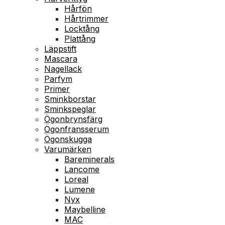
Hårfön
Hårtrimmer
Locktång
Plattång
Läppstift
Mascara
Nagellack
Parfym
Primer
Sminkborstar
Sminkspeglar
Ögonbrynsfärg
Ögonfransserum
Ögonskugga
Varumärken
Bareminerals
Lancome
Loreal
Lumene
Nyx
Maybelline
MAC