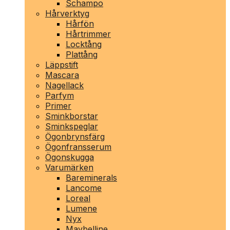
Schampo
Hårverktyg
Hårfön
Hårtrimmer
Locktång
Plattång
Läppstift
Mascara
Nagellack
Parfym
Primer
Sminkborstar
Sminkspeglar
Ögonbrynsfärg
Ögonfransserum
Ögonskugga
Varumärken
Bareminerals
Lancome
Loreal
Lumene
Nyx
Maybelline