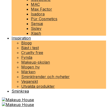
MAC
Max Factor
Isadora
Pür Cosmetics
Sensai
Sisley
Xlash
Inspiration
Blogg
Bäst i test
Cruelty free
Fynda
Makeup-skolan
Mogen hy
Märken
Sminktrender och nyheter
Veganskt
Utvalda produkter
Sminkrea