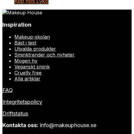
Köp hos Lyko
Inspiration
Makeup-skolan
Bäst i test
Utvalda produkter
Sminktrender och nyheter
Mogen hy
Veganskt smink
Cruelty free
Alla artiklar
FAQ
Integritetspolicy
Driftstatus
Kontakta oss:
info@makeuphouse.se