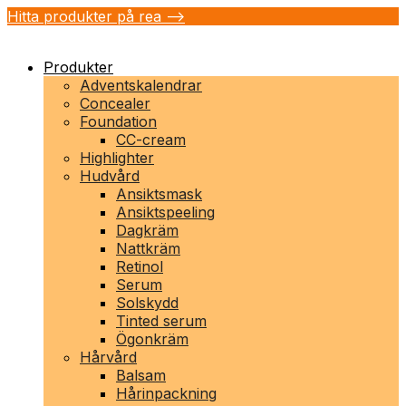
Hitta produkter på rea -->
Produkter
Adventskalendrar
Concealer
Foundation
CC-cream
Highlighter
Hudvård
Ansiktsmask
Ansiktspeeling
Dagkräm
Nattkräm
Retinol
Serum
Solskydd
Tinted serum
Ögonkräm
Hårvård
Balsam
Hårinpackning