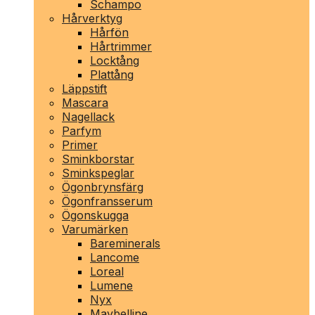
Schampo
Hårverktyg
Hårfön
Hårtrimmer
Locktång
Plattång
Läppstift
Mascara
Nagellack
Parfym
Primer
Sminkborstar
Sminkspeglar
Ögonbrynsfärg
Ögonfransserum
Ögonskugga
Varumärken
Bareminerals
Lancome
Loreal
Lumene
Nyx
Maybelline