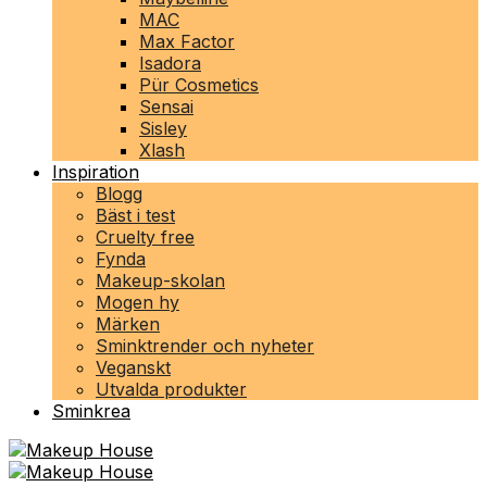
MAC
Max Factor
Isadora
Pür Cosmetics
Sensai
Sisley
Xlash
Inspiration
Blogg
Bäst i test
Cruelty free
Fynda
Makeup-skolan
Mogen hy
Märken
Sminktrender och nyheter
Veganskt
Utvalda produkter
Sminkrea