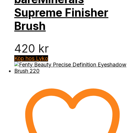
Supreme Finisher
Brush
420
kr
Köp hos Lyko