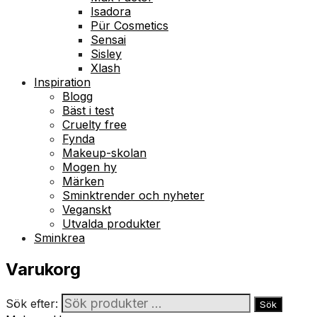
Isadora
Pür Cosmetics
Sensai
Sisley
Xlash
Inspiration
Blogg
Bäst i test
Cruelty free
Fynda
Makeup-skolan
Mogen hy
Märken
Sminktrender och nyheter
Veganskt
Utvalda produkter
Sminkrea
Varukorg
Sök efter:
Sök