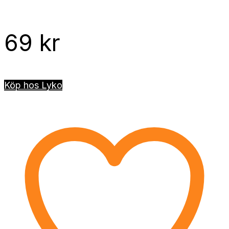
69
kr
Köp hos Lyko