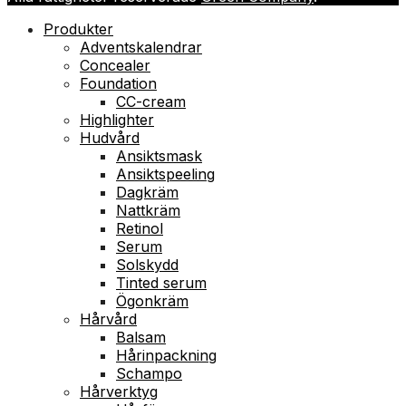
Produkter
Adventskalendrar
Concealer
Foundation
CC-cream
Highlighter
Hudvård
Ansiktsmask
Ansiktspeeling
Dagkräm
Nattkräm
Retinol
Serum
Solskydd
Tinted serum
Ögonkräm
Hårvård
Balsam
Hårinpackning
Schampo
Hårverktyg