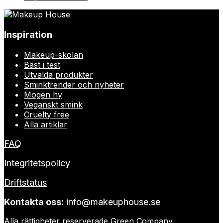
Inspiration
Makeup-skolan
Bäst i test
Utvalda produkter
Sminktrender och nyheter
Mogen hy
Veganskt smink
Cruelty free
Alla artiklar
FAQ
Integritetspolicy
Driftstatus
Kontakta oss:
info@makeuphouse.se
Alla rättigheter reserverade
Green Company
.