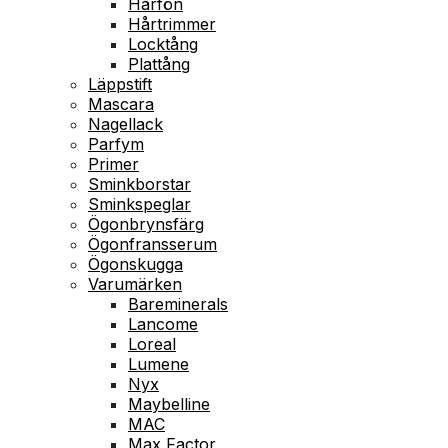
Hårfön
Hårtrimmer
Locktång
Plattång
Läppstift
Mascara
Nagellack
Parfym
Primer
Sminkborstar
Sminkspeglar
Ögonbrynsfärg
Ögonfransserum
Ögonskugga
Varumärken
Bareminerals
Lancome
Loreal
Lumene
Nyx
Maybelline
MAC
Max Factor