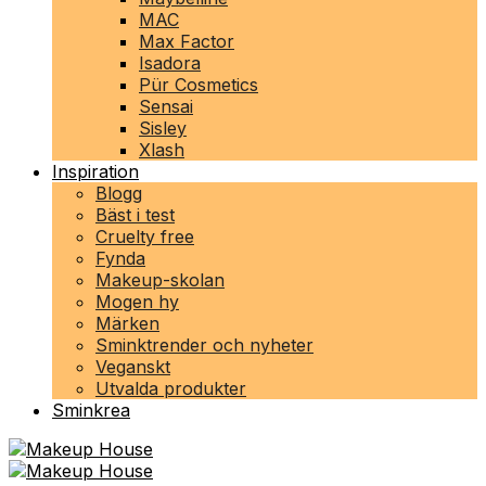
MAC
Max Factor
Isadora
Pür Cosmetics
Sensai
Sisley
Xlash
Inspiration
Blogg
Bäst i test
Cruelty free
Fynda
Makeup-skolan
Mogen hy
Märken
Sminktrender och nyheter
Veganskt
Utvalda produkter
Sminkrea