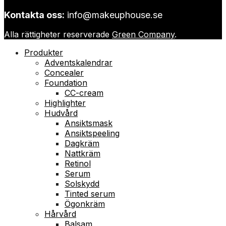
Kontakta oss:
info@makeuphouse.se
Alla rättigheter reserverade
Green Company
.
Produkter
Adventskalendrar
Concealer
Foundation
CC-cream
Highlighter
Hudvård
Ansiktsmask
Ansiktspeeling
Dagkräm
Nattkräm
Retinol
Serum
Solskydd
Tinted serum
Ögonkräm
Hårvård
Balsam