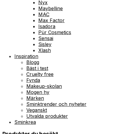
Nyx
Maybelline
MAC
Max Factor
Isadora
Pür Cosmetics
Sensai
Sisley
Xlash
Inspiration
Blogg
Bäst i test
Cruelty free
Fynda
Makeup-skolan
Mogen hy
Märken
Sminktrender och nyheter
Veganskt
Utvalda produkter
Sminkrea
Produkter du besökt