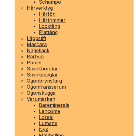
Schampo
Hårverktyg
Hårfön
Hårtrimmer
Locktång
Plattång
Läppstift
Mascara
Nagellack
Parfym
Primer
Sminkborstar
Sminkspeglar
Ögonbrynsfärg
Ögonfransserum
Ögonskugga
Varumärken
Bareminerals
Lancome
Loreal
Lumene
Nyx
Maybelline