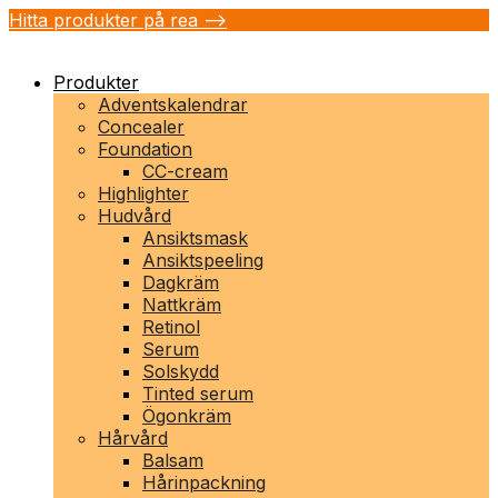
Hitta produkter på rea -->
Produkter
Adventskalendrar
Concealer
Foundation
CC-cream
Highlighter
Hudvård
Ansiktsmask
Ansiktspeeling
Dagkräm
Nattkräm
Retinol
Serum
Solskydd
Tinted serum
Ögonkräm
Hårvård
Balsam
Hårinpackning