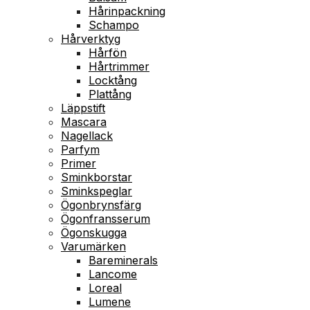
Hårinpackning
Schampo
Hårverktyg
Hårfön
Hårtrimmer
Locktång
Plattång
Läppstift
Mascara
Nagellack
Parfym
Primer
Sminkborstar
Sminkspeglar
Ögonbrynsfärg
Ögonfransserum
Ögonskugga
Varumärken
Bareminerals
Lancome
Loreal
Lumene