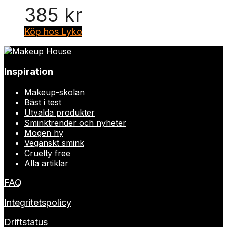
385
kr
Köp hos Lyko
Inspiration
Makeup-skolan
Bäst i test
Utvalda produkter
Sminktrender och nyheter
Mogen hy
Veganskt smink
Cruelty free
Alla artiklar
FAQ
Integritetspolicy
Driftstatus