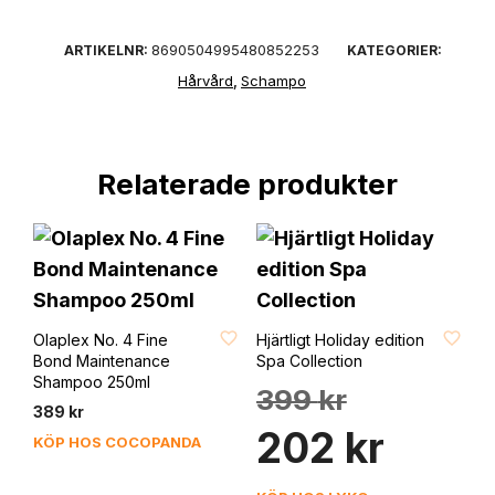
8690504995480852253
ARTIKELNR:
KATEGORIER:
Hårvård
Schampo
,
Relaterade produkter
FAVORIT
FAVORIT
Olaplex No. 4 Fine
Hjärtligt Holiday edition
Bond Maintenance
Spa Collection
Shampoo 250ml
Det
399
kr
ursprungliga
389
kr
Det
priset
202
kr
KÖP HOS COCOPANDA
nuvarande
var:
priset
399 kr.
är: