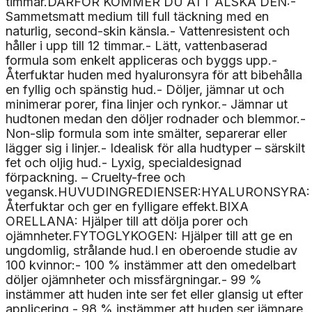
timmar.DÄRFÖR KOMMER DU ATT ÄLSKA DEN:-
Sammetsmatt medium till full täckning med en
naturlig, second-skin känsla.- Vattenresistent och
håller i upp till 12 timmar.- Lätt, vattenbaserad
formula som enkelt appliceras och byggs upp.-
Återfuktar huden med hyaluronsyra för att bibehålla
en fyllig och spänstig hud.- Döljer, jämnar ut och
minimerar porer, fina linjer och rynkor.- Jämnar ut
hudtonen medan den döljer rodnader och blemmor.-
Non-slip formula som inte smälter, separerar eller
lägger sig i linjer.- Idealisk för alla hudtyper – särskilt
fet och oljig hud.- Lyxig, specialdesignad
förpackning. – Cruelty-free och
vegansk.HUVUDINGREDIENSER:HYALURONSYRA:
Återfuktar och ger en fylligare effekt.BIXA
ORELLANA: Hjälper till att dölja porer och
ojämnheter.FYTOGLYKOGEN: Hjälper till att ge en
ungdomlig, strålande hud.I en oberoende studie av
100 kvinnor:- 100 % instämmer att den omedelbart
döljer ojämnheter och missfärgningar.- 99 %
instämmer att huden inte ser fet eller glansig ut efter
applicering.- 98 % instämmer att huden ser jämnare