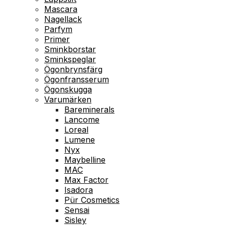
Mascara
Nagellack
Parfym
Primer
Sminkborstar
Sminkspeglar
Ögonbrynsfärg
Ögonfransserum
Ögonskugga
Varumärken
Bareminerals
Lancome
Loreal
Lumene
Nyx
Maybelline
MAC
Max Factor
Isadora
Pür Cosmetics
Sensai
Sisley