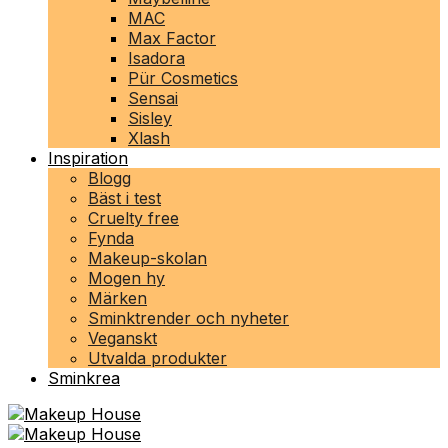
MAC
Max Factor
Isadora
Pür Cosmetics
Sensai
Sisley
Xlash
Inspiration
Blogg
Bäst i test
Cruelty free
Fynda
Makeup-skolan
Mogen hy
Märken
Sminktrender och nyheter
Veganskt
Utvalda produkter
Sminkrea