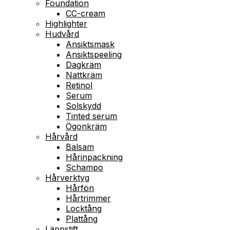
Foundation
CC-cream
Highlighter
Hudvård
Ansiktsmask
Ansiktspeeling
Dagkräm
Nattkräm
Retinol
Serum
Solskydd
Tinted serum
Ögonkräm
Hårvård
Balsam
Hårinpackning
Schampo
Hårverktyg
Hårfön
Hårtrimmer
Locktång
Plattång
Läppstift