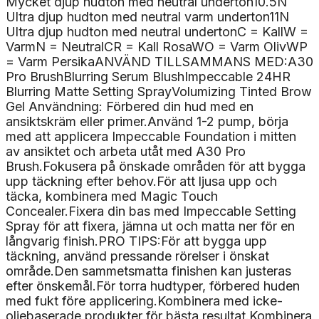
Mycket djup hudton med neutral underton10.5N
Ultra djup hudton med neutral varm underton11N
Ultra djup hudton med neutral undertonC = KallW =
VarmN = NeutralCR = Kall RosaWO = Varm OlivWP
= Varm PersikaANVÄND TILLSAMMANS MED:A30
Pro BrushBlurring Serum BlushImpeccable 24HR
Blurring Matte Setting SprayVolumizing Tinted Brow
Gel Användning: Förbered din hud med en
ansiktskräm eller primer.Använd 1-2 pump, börja
med att applicera Impeccable Foundation i mitten
av ansiktet och arbeta utåt med A30 Pro
Brush.Fokusera på önskade områden för att bygga
upp täckning efter behov.För att ljusa upp och
täcka, kombinera med Magic Touch
Concealer.Fixera din bas med Impeccable Setting
Spray för att fixera, jämna ut och matta ner för en
långvarig finish.PRO TIPS:För att bygga upp
täckning, använd pressande rörelser i önskat
område.Den sammetsmatta finishen kan justeras
efter önskemål.För torra hudtyper, förbered huden
med fukt före applicering.Kombinera med icke-
oljebaserade produkter för bästa resultat.Kombinera