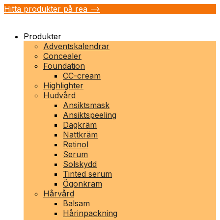
Hitta produkter på rea -->
Produkter
Adventskalendrar
Concealer
Foundation
CC-cream
Highlighter
Hudvård
Ansiktsmask
Ansiktspeeling
Dagkräm
Nattkräm
Retinol
Serum
Solskydd
Tinted serum
Ögonkräm
Hårvård
Balsam
Hårinpackning