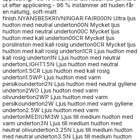
ut efter applicering.- 96 % instämmer att huden får
en naturlig, soft-matt
finish.NYANSBESKRIVNINGAR:FAIR000N Ultra ljus
hudton med neutral underton00N Mycket ljus
hudton med neutral underton00C Mycket ljus
hudton med kall underton00CR Mycket ljus
porslinston med kall rosig underton0CR Mycket ljus
hudton med kall rosig underton1CR Ljus hudton med
kall rosig underton1N Ljus hudton med neutral
undertonLIGHT1.5N Ljus hudton med neutral
underton1.5CR Ljus hudton med kall rosig
underton1.5WP Ljus hudton med varm
persikounderton2N Ljus hudton med neutral gyllene
underton2WO Ljus hudton med varm
olivundertion2WP Ljus hudton med varm
persikounderton2W Ljus hudton med varm gyllene
underton2.5W Ljus hudton med varm
undertonMEDIUM3W Ljus till medium hudton med
varm underton3N Ljus till medium hudton med
neutral olivundertion3.25N Ljus till medium hudton
med neutral underton3.5N Ljus till medium hudton