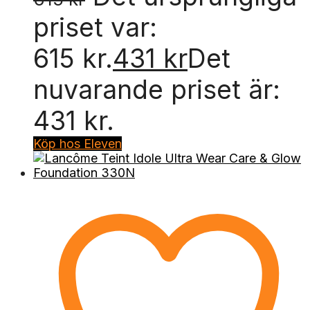
priset var:
615 kr.
431
kr
Det
nuvarande priset är:
431 kr.
Köp hos Eleven