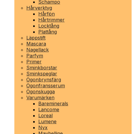
Schampo
Hårverktyg
Hårfön
Hårtrimmer
Locktång
Plattång
Läppstift
Mascara
Nagellack
Parfym
Primer
Sminkborstar
Sminkspeglar
Ögonbrynsfärg
Ögonfransserum
Ögonskugga
Varumärken
Bareminerals
Lancome
Loreal
Lumene
Nyx
Maybelline