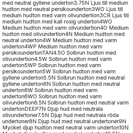
med neutral gyllene underton3.75N Ljus till medium
hudton med neutral persikounderton3WO Ljus till
medium hudton med varm olivundertion3CR Ljus till
medium hudton med kall rosig underton4WO
Medium hudton med varm olivundertion4O Medium
hudton med olivundertion4N Medium hudton med
neutral underton4W Medium hudton med varm
underton4WP Medium hudton med varm
persikoundertonTAN4.5O Solbrun hudton med
olivundertion4.5W Solbrun hudton med varm
underton5WP Solbrun hudton med varm
persikounderton5W Solbrun hudton med varm
gyllene underton5.5N Solbrun hudton med neutral
gyllene underton6N Solbrun hudton med neutral
underton6W Solbrun hudton med varm
underton6WO Solbrun hudton med varm
olivundertion6.5N Solbrun hudton med neutral varm
undertonDEEP7N Djup hud med neutrala
olivundertoner7.5N Djup hud med neutrala röda
undertoner8N Djup hud med neutral undertoner9N
Mycket djup hudton med neutral varm underton10N