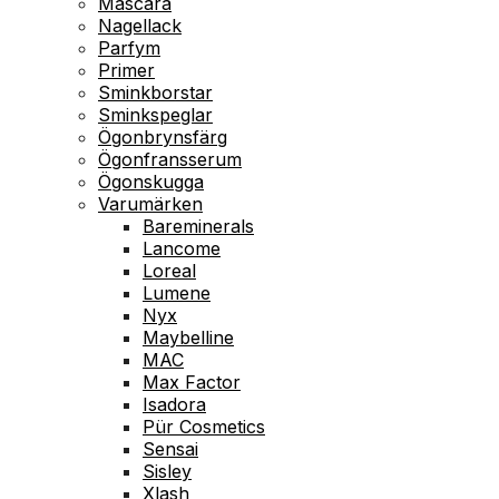
Mascara
Nagellack
Parfym
Primer
Sminkborstar
Sminkspeglar
Ögonbrynsfärg
Ögonfransserum
Ögonskugga
Varumärken
Bareminerals
Lancome
Loreal
Lumene
Nyx
Maybelline
MAC
Max Factor
Isadora
Pür Cosmetics
Sensai
Sisley
Xlash