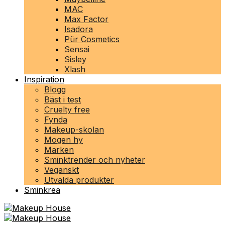
MAC
Max Factor
Isadora
Pür Cosmetics
Sensai
Sisley
Xlash
Inspiration
Blogg
Bäst i test
Cruelty free
Fynda
Makeup-skolan
Mogen hy
Märken
Sminktrender och nyheter
Veganskt
Utvalda produkter
Sminkrea