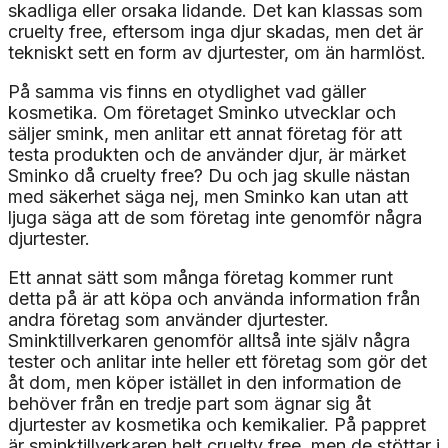
skadliga eller orsaka lidande. Det kan klassas som
cruelty free, eftersom inga djur skadas, men det är
tekniskt sett en form av djurtester, om än harmlöst.
På samma vis finns en otydlighet vad gäller
kosmetika. Om företaget Sminko utvecklar och
säljer smink, men anlitar ett annat företag för att
testa produkten och de använder djur, är märket
Sminko då cruelty free? Du och jag skulle nästan
med säkerhet säga nej, men Sminko kan utan att
ljuga säga att de som företag inte genomför några
djurtester.
Ett annat sätt som många företag kommer runt
detta på är att köpa och använda information från
andra företag som använder djurtester.
Sminktillverkaren genomför alltså inte själv några
tester och anlitar inte heller ett företag som gör det
åt dom, men köper istället in den information de
behöver från en tredje part som ägnar sig åt
djurtester av kosmetika och kemikalier. På pappret
är sminktillverkaren helt cruelty free, men de stöttar i