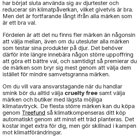
har börjat sluta använda sig av djurtester och
reducerar sin klimatpåverkan, vilket givetvis är bra.
Men det är fortfarande långt ifrån alla märken som
är ett bra val.
Fördelen är att det nu finns fler märken än någonsin
att välja mellan, även om du utesluter alla märken
som testar sina produkter på djur. Det behöver
därför inte längre innebära någon större uppoffring
att göra ett bättre val, och samtidigt så premierar du
de märken som bryr sig mest genom att välja dem
istället för mindre samvetsgranna märken.
Om du vill vara ansvarstagande när du handlar
smink bör du alltid välja
cruelty free
samt välja
märken och butiker med lägsta möjliga
klimatavtryck. De flesta större märken kan du köpa
genom
Treefund
så klimatkompenseras ditt köp
automatiskt genom att minst ett träd planteras. Det
kostar inget extra för dig, men gör skillnad i kampen
mot klimatförändringar.