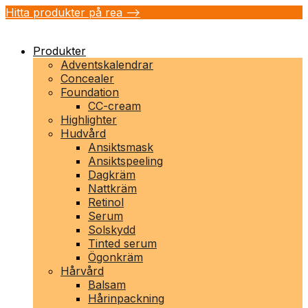
Hitta produkter på rea -->
Produkter
Adventskalendrar
Concealer
Foundation
CC-cream
Highlighter
Hudvård
Ansiktsmask
Ansiktspeeling
Dagkräm
Nattkräm
Retinol
Serum
Solskydd
Tinted serum
Ögonkräm
Hårvård
Balsam
Hårinpackning