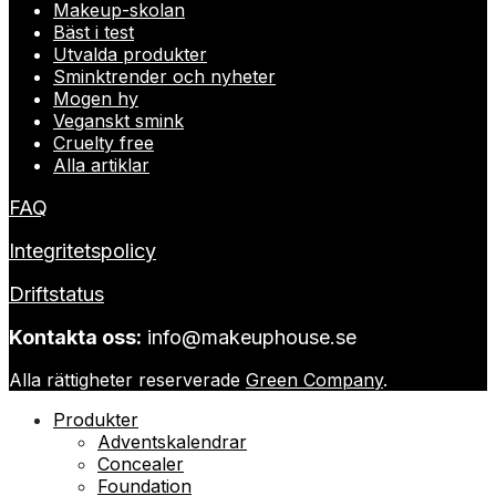
Makeup-skolan
Bäst i test
Utvalda produkter
Sminktrender och nyheter
Mogen hy
Veganskt smink
Cruelty free
Alla artiklar
FAQ
Integritetspolicy
Driftstatus
Kontakta oss:
info@makeuphouse.se
Alla rättigheter reserverade
Green Company
.
Produkter
Adventskalendrar
Concealer
Foundation