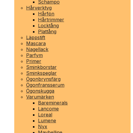
Schampo
Hårverktyg
Hårfön
Hårtrimmer
Locktång
Plattång
Läppstift
Mascara
Nagellack
Parfym
Primer
Sminkborstar
Sminkspeglar
Ögonbrynsfärg
Ögonfransserum
Ögonskugga
Varumärken
Bareminerals
Lancome
Loreal
Lumene
Nyx
Maybelline