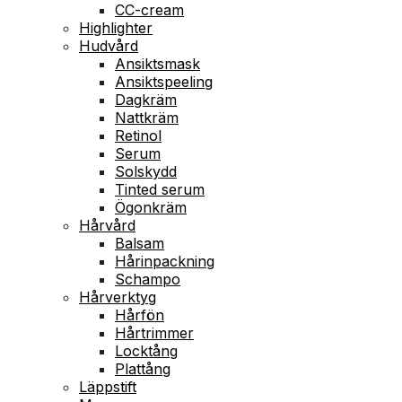
CC-cream
Highlighter
Hudvård
Ansiktsmask
Ansiktspeeling
Dagkräm
Nattkräm
Retinol
Serum
Solskydd
Tinted serum
Ögonkräm
Hårvård
Balsam
Hårinpackning
Schampo
Hårverktyg
Hårfön
Hårtrimmer
Locktång
Plattång
Läppstift