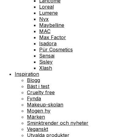
Lancome
Loreal
Lumene
Nyx
Maybelline
MAC
Max Factor
Isadora
Pür Cosmetics
Sensai
Sisley
Xlash
Inspiration
Blogg
Bäst i test
Cruelty free
Fynda
Makeup-skolan
Mogen hy
Märken
Sminktrender och nyheter
Veganskt
Utvalda produkter