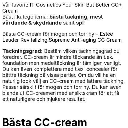
Vår favorit:
IT Cosmetics Your Skin But Better CC+
Cream
Bäst i kategorierna:
bästa täckning
,
mest
vårdande & skyddande
samt
spf
Bästa CC-cream för mogen och torr hy –
Estée
Lauder Revitalizing Supreme Anti-aging CC Cream
Täckningsgrad
: Bestäm vilken täckningsgrad du
föredrar. CC-cream är mindre täckande än t.ex.
foundation men medeltäckning är tämligen vanligt.
Du kan även komplettera med t.ex. concealer för
bättre täckning på vissa partier. Om du vill ha en
naturlig look välj en CC-cream med lättare täckning.
Passar särskilt för mogen och torr hy. Du kan även
blanda ut CC-creamen med ansiktskräm för att få
ett naturligare och mjukare resultat.
Bästa CC-cream