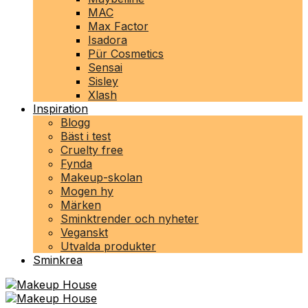
MAC
Max Factor
Isadora
Pür Cosmetics
Sensai
Sisley
Xlash
Inspiration
Blogg
Bäst i test
Cruelty free
Fynda
Makeup-skolan
Mogen hy
Märken
Sminktrender och nyheter
Veganskt
Utvalda produkter
Sminkrea