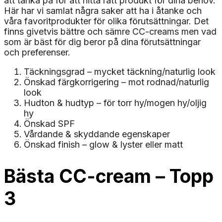
att tänka på för att hitta rätt produkt för dina behov.
Här har vi samlat några saker att ha i åtanke och
våra favoritprodukter för olika förutsättningar. Det
finns givetvis bättre och sämre CC-creams men vad
som är bäst för dig beror på dina förutsättningar
och preferenser.
Täckningsgrad – mycket täckning/naturlig look
Önskad färgkorrigering – mot rodnad/naturlig
look
Hudton & hudtyp – för torr hy/mogen hy/oljig
hy
Önskad SPF
Vårdande & skyddande egenskaper
Önskad finish – glow & lyster eller matt
Bästa CC-cream – Topp
3