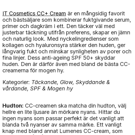
IT Cosmetics CC+ Cream
är en mångsidig favorit
och bästsäljare som kombinerar fuktgivande serum,
primer och dagkräm i ett. Den täcker väl med
justerbar täckning utifrån preferens, skapar en jämn
och naturlig look. Med nyckelingredienser som
kollagen och hyaluronsyra stärker den huden, ger
långvarig fukt och minskar synligheten av porer och
fina linjer. Dess anti-ageing SPF 50+ skyddar
huden. Den är därför även med bland de bästa CC-
creamerna för mogen hy.
Kategorier:
Täckande, Glow, Skyddande &
vårdande, SPF & Mogen hy
Hudton:
CC-creamen ska matcha din hudton, välj
hellre en lite ljusare än mörkare nyans. Hittar du
ingen nyans som passar perfekt är det vanligt att
blanda två nyanser av samma märke. Ett vanligt
knap med bland annat Lumenes CC-cream, som