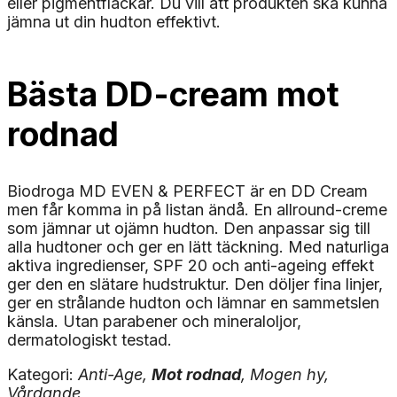
eller pigmentfläckar. Du vill att produkten ska kunna
jämna ut din hudton effektivt.
Bästa DD-cream mot
rodnad
Biodroga MD EVEN & PERFECT är en DD Cream
men får komma in på listan ändå. En allround-creme
som jämnar ut ojämn hudton. Den anpassar sig till
alla hudtoner och ger en lätt täckning. Med naturliga
aktiva ingredienser, SPF 20 och anti-ageing effekt
ger den en slätare hudstruktur. Den döljer fina linjer,
ger en strålande hudton och lämnar en sammetslen
känsla. Utan parabener och mineraloljor,
dermatologiskt testad.
Kategori:
Anti-Age,
Mot rodnad
, Mogen hy,
Vårdande