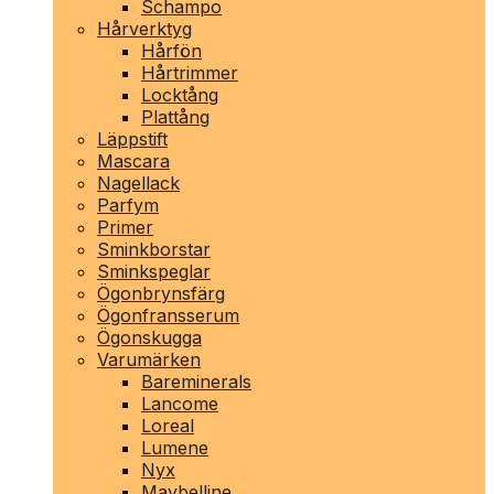
Schampo
Hårverktyg
Hårfön
Hårtrimmer
Locktång
Plattång
Läppstift
Mascara
Nagellack
Parfym
Primer
Sminkborstar
Sminkspeglar
Ögonbrynsfärg
Ögonfransserum
Ögonskugga
Varumärken
Bareminerals
Lancome
Loreal
Lumene
Nyx
Maybelline