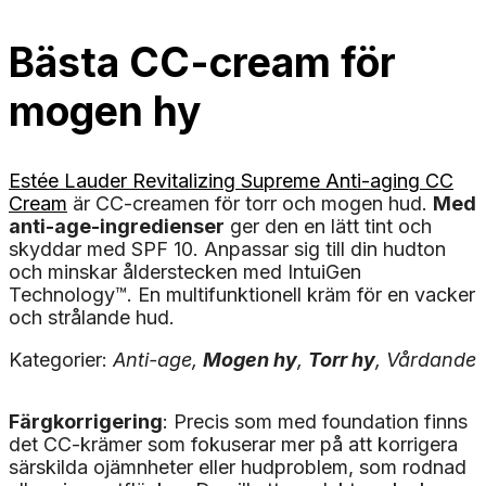
Bästa CC-cream för
mogen hy
Estée Lauder Revitalizing Supreme Anti-aging CC
Cream
är CC-creamen för torr och mogen hud.
Med
anti-age-ingredienser
ger den en lätt tint och
skyddar med SPF 10. Anpassar sig till din hudton
och minskar ålderstecken med IntuiGen
Technology™. En multifunktionell kräm för en vacker
och strålande hud.
Kategorier:
Anti-age,
Mogen hy
,
Torr hy
, Vårdande
Färgkorrigering
: Precis som med foundation finns
det CC-krämer som fokuserar mer på att korrigera
särskilda ojämnheter eller hudproblem, som rodnad