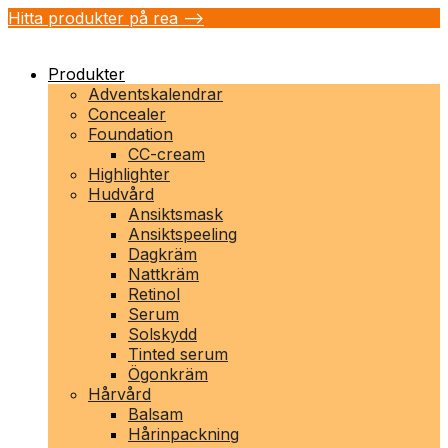
Hitta produkter på rea -->
Produkter
Adventskalendrar
Concealer
Foundation
CC-cream
Highlighter
Hudvård
Ansiktsmask
Ansiktspeeling
Dagkräm
Nattkräm
Retinol
Serum
Solskydd
Tinted serum
Ögonkräm
Hårvård
Balsam
Hårinpackning