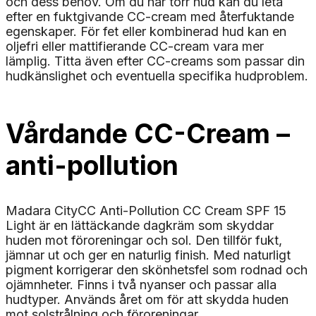
och dess behov. Om du har torr hud kan du leta
efter en fuktgivande CC-cream med återfuktande
egenskaper. För fet eller kombinerad hud kan en
oljefri eller mattifierande CC-cream vara mer
lämplig. Titta även efter CC-creams som passar din
hudkänslighet och eventuella specifika hudproblem.
Vårdande CC-Cream –
anti-pollution
Madara CityCC Anti-Pollution CC Cream SPF 15
Light är en lättäckande dagkräm som skyddar
huden mot föroreningar och sol. Den tillför fukt,
jämnar ut och ger en naturlig finish. Med naturligt
pigment korrigerar den skönhetsfel som rodnad och
ojämnheter. Finns i två nyanser och passar alla
hudtyper. Används året om för att skydda huden
mot solstrålning och föroreningar.