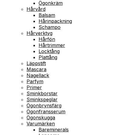
Ögonkräm
Hårvård
Balsam
Hårinpackning
Schampo
Hårverktyg
Hårfön
Hårtrimmer
Locktång
Plattång
Läppstift
Mascara
Nagellack
Parfym
Primer
Sminkborstar
Sminkspeglar
Ögonbrynsfärg
Ögonfransserum
Ögonskugga
Varumärken
Bareminerals