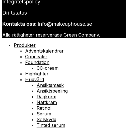
Integritetspolicy
Driftstatus
Kontakta oss:
info@makeuphouse.se
Alla rättigheter reserverade
Green Company
.
Produkter
Adventskalendrar
Concealer
Foundation
CC-cream
Highlighter
Hudvård
Ansiktsmask
Ansiktspeeling
Dagkräm
Nattkräm
Retinol
Serum
Solskydd
Tinted serum