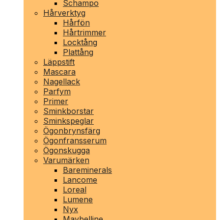
Schampo
Hårverktyg
Hårfön
Hårtrimmer
Locktång
Plattång
Läppstift
Mascara
Nagellack
Parfym
Primer
Sminkborstar
Sminkspeglar
Ögonbrynsfärg
Ögonfransserum
Ögonskugga
Varumärken
Bareminerals
Lancome
Loreal
Lumene
Nyx
Maybelline