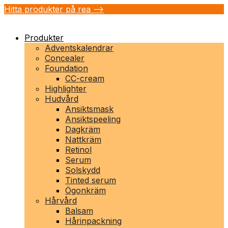
Hitta produkter på rea -->
Produkter
Adventskalendrar
Concealer
Foundation
CC-cream
Highlighter
Hudvård
Ansiktsmask
Ansiktspeeling
Dagkräm
Nattkräm
Retinol
Serum
Solskydd
Tinted serum
Ögonkräm
Hårvård
Balsam
Hårinpackning