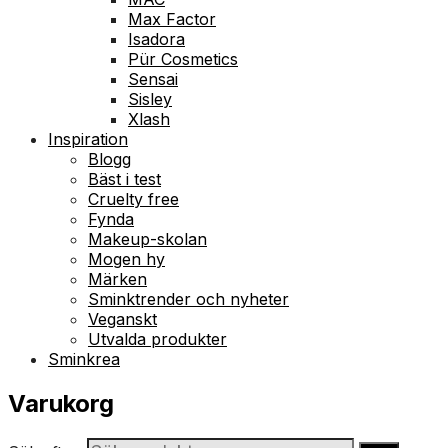
Max Factor
Isadora
Pür Cosmetics
Sensai
Sisley
Xlash
Inspiration
Blogg
Bäst i test
Cruelty free
Fynda
Makeup-skolan
Mogen hy
Märken
Sminktrender och nyheter
Veganskt
Utvalda produkter
Sminkrea
Varukorg