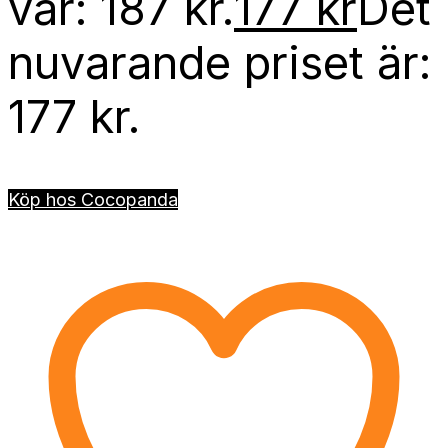
var: 187 kr.
177
kr
Det
nuvarande priset är:
177 kr.
Köp hos Cocopanda