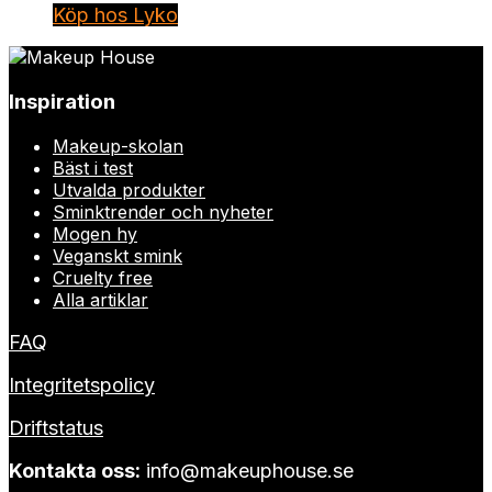
Köp hos Lyko
Inspiration
Makeup-skolan
Bäst i test
Utvalda produkter
Sminktrender och nyheter
Mogen hy
Veganskt smink
Cruelty free
Alla artiklar
FAQ
Integritetspolicy
Driftstatus
Kontakta oss:
info@makeuphouse.se