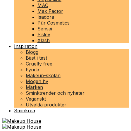
MAC
Max Factor
Isadora
Pür Cosmetics
Sensai
Sisley
Xlash
Inspiration
Blogg
Bäst i test
Cruelty free
Fynda
Makeup-skolan
Mogen hy
Märken
Sminktrender och nyheter
Veganskt
Utvalda produkter
Sminkrea