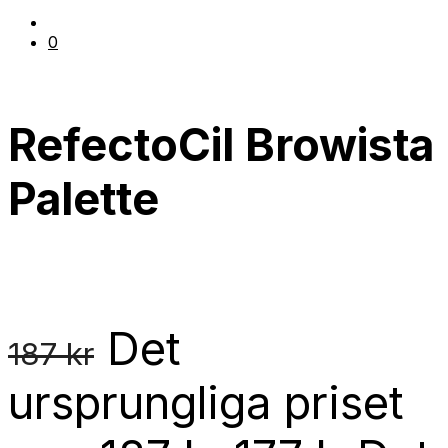
0
RefectoCil Browista
Palette
Det
187
kr
ursprungliga priset