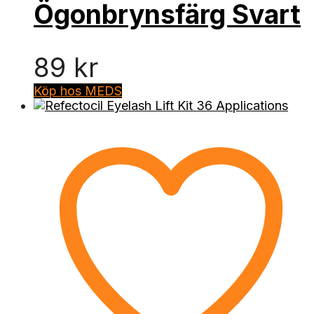
Ögonbrynsfärg Svart
89
kr
Köp hos MEDS