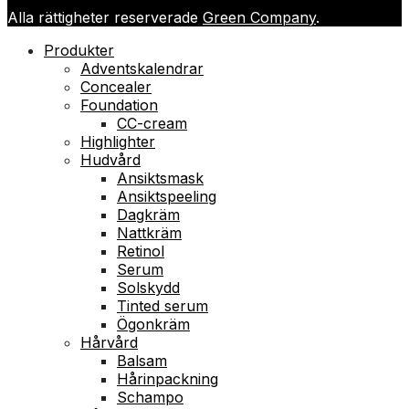
Alla rättigheter reserverade
Green Company
.
Produkter
Adventskalendrar
Concealer
Foundation
CC-cream
Highlighter
Hudvård
Ansiktsmask
Ansiktspeeling
Dagkräm
Nattkräm
Retinol
Serum
Solskydd
Tinted serum
Ögonkräm
Hårvård
Balsam
Hårinpackning
Schampo