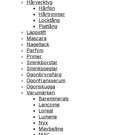
Hårverktyg
Hårfön
Hårtrimmer
Locktång
Plattång
Läppstift
Mascara
Nagellack
Parfym
Primer
Sminkborstar
Sminkspeglar
Ögonbrynsfärg
Ögonfransserum
Ögonskugga
Varumärken
Bareminerals
Lancome
Loreal
Lumene
Nyx
Maybelline
MAC