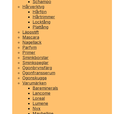
Schampo
Hårverktyg
Hårfön
Hårtrimmer
Locktång
Plattång
Läppstift
Mascara
Nagellack
Parfym
Primer
Sminkborstar
Sminkspeglar
Ögonbrynsfärg
Ögonfransserum
Ögonskugga
Varumärken
Bareminerals
Lancome
Loreal
Lumene
Nyx
Maybelline