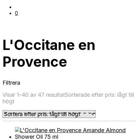
0
L'Occitane en
Provence
Filtrera
Visar 1–40 av 47 resultat
Sorterade efter pris: lågt till
högt