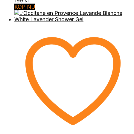
199
kr
KÖP NU