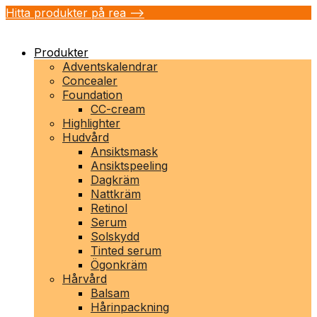
Hitta produkter på rea -->
Produkter
Adventskalendrar
Concealer
Foundation
CC-cream
Highlighter
Hudvård
Ansiktsmask
Ansiktspeeling
Dagkräm
Nattkräm
Retinol
Serum
Solskydd
Tinted serum
Ögonkräm
Hårvård
Balsam
Hårinpackning