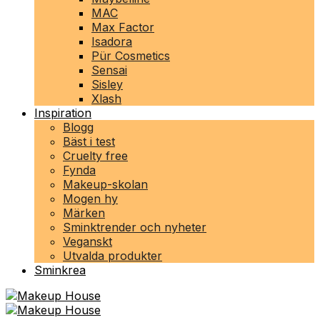
MAC
Max Factor
Isadora
Pür Cosmetics
Sensai
Sisley
Xlash
Inspiration
Blogg
Bäst i test
Cruelty free
Fynda
Makeup-skolan
Mogen hy
Märken
Sminktrender och nyheter
Veganskt
Utvalda produkter
Sminkrea